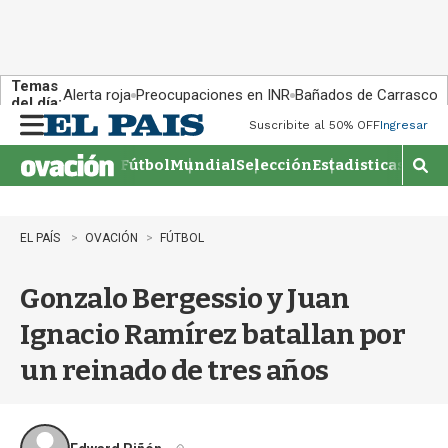
Temas
Alerta roja
Preocupaciones en INR
Bañados de Carrasco
del día:
Suscribite al 50% OFF
Ingresar
M
e
Fútbol
Mundial
Selección
Estadisticas
Agen
n
M
u
o
s
t
EL PAÍS
OVACIÓN
FÚTBOL
r
a
Gonzalo Bergessio y Juan
r
b
Ignacio Ramírez batallan por
�
s
un reinado de tres años
q
u
e
d