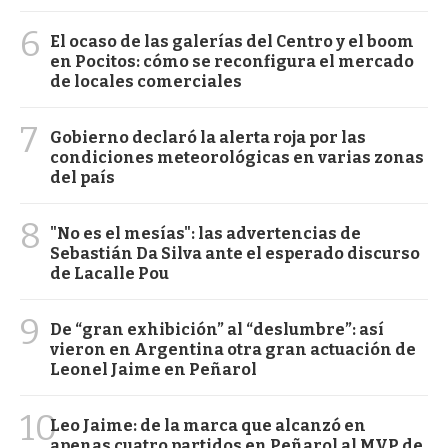
6
El ocaso de las galerías del Centro y el boom
en Pocitos: cómo se reconfigura el mercado
de locales comerciales
7
Gobierno declaró la alerta roja por las
condiciones meteorológicas en varias zonas
del país
8
"No es el mesías": las advertencias de
Sebastián Da Silva ante el esperado discurso
de Lacalle Pou
9
De “gran exhibición” al “deslumbre”: así
vieron en Argentina otra gran actuación de
Leonel Jaime en Peñarol
10
Leo Jaime: de la marca que alcanzó en
apenas cuatro partidos en Peñarol al MVP de