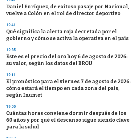
19:41
d
Daniel Enríquez, de exitoso pasaje por Nacional,
s
o
vuelve a Colón en el rol de director deportivo
f
3
19:41
3
s
Qué significa la alerta roja decretada por el
e
gobierno y cómo se activa la operativa en el país
c
o
19:35
n
d
Este es el precio del oro hoy 6 de agosto de 2026:
s
su valor, según los datos del BROU
19:11
El pronóstico para el viernes 7 de agosto de 2026:
cómo estará el tiempo en cada zona del país,
según Inumet
19:00
Cuántas horas conviene dormir después de los
60 años y por qué el descanso sigue siendo clave
para la salud