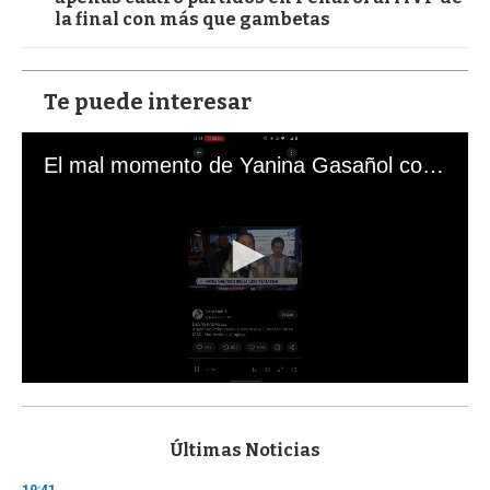
la final con más que gambetas
Te puede interesar
El mal momento de Yanina Gasañol con un hincha argentino en "Subrayado"
0
s
e
c
Últimas Noticias
o
n