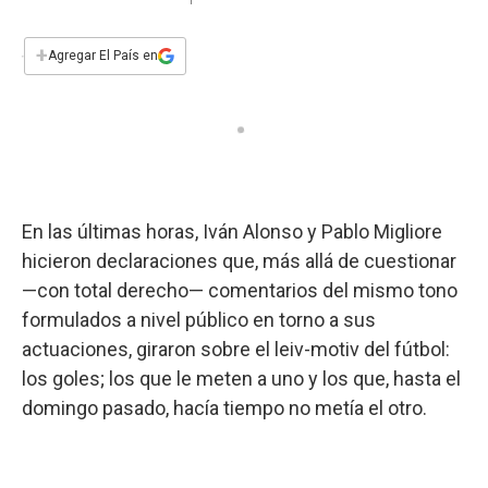
a
h
w
i
m
a
c
a
i
n
a
e
t
t
k
i
+
Agregar El País en
b
s
t
e
l
o
A
e
d
o
p
r
I
k
p
n
En las últimas horas, Iván Alonso y Pablo Migliore
hicieron declaraciones que, más allá de cuestionar
—con total derecho— comentarios del mismo tono
formulados a nivel público en torno a sus
actuaciones, giraron sobre el leiv-motiv del fútbol:
los goles; los que le meten a uno y los que, hasta el
domingo pasado, hacía tiempo no metía el otro.