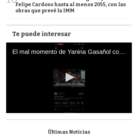
Felipe Cardoso hasta al menos 2055, con las
obras que prevé la IMM
Te puede interesar
El mal momento de Yanina Gasañol con un hincha argentino en "Subrayado"
0
s
e
c
Últimas Noticias
o