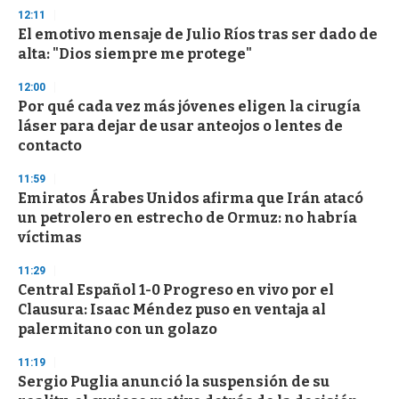
n
12:11
d
El emotivo mensaje de Julio Ríos tras ser dado de
s
o
alta: "Dios siempre me protege"
f
3
12:00
3
s
Por qué cada vez más jóvenes eligen la cirugía
e
láser para dejar de usar anteojos o lentes de
c
contacto
o
n
d
11:59
s
Emiratos Árabes Unidos afirma que Irán atacó
un petrolero en estrecho de Ormuz: no habría
víctimas
11:29
Central Español 1-0 Progreso en vivo por el
Clausura: Isaac Méndez puso en ventaja al
palermitano con un golazo
11:19
Sergio Puglia anunció la suspensión de su