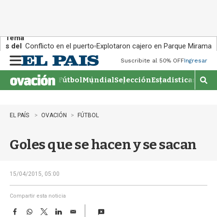
Tema
s del
Conflicto en el puerto
Explotaron cajero en Parque Miramar
día:
Suscribite al 50% OFF
Ingresar
M
e
Fútbol
Mundial
Selección
Estadisticas
Agen
n
M
u
o
s
t
EL PAÍS
OVACIÓN
FÚTBOL
r
a
Goles que se hacen y se sacan
r
b
�
s
15/04/2015, 05:00
q
u
Compartir esta noticia
e
F
W
T
L
E
d