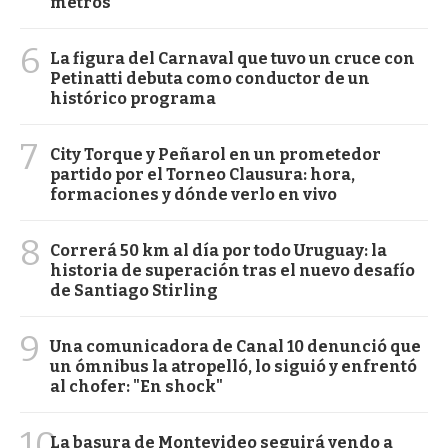
metros
6
La figura del Carnaval que tuvo un cruce con
Petinatti debuta como conductor de un
histórico programa
7
City Torque y Peñarol en un prometedor
partido por el Torneo Clausura: hora,
formaciones y dónde verlo en vivo
8
Correrá 50 km al día por todo Uruguay: la
historia de superación tras el nuevo desafío
de Santiago Stirling
9
Una comunicadora de Canal 10 denunció que
un ómnibus la atropelló, lo siguió y enfrentó
al chofer: "En shock"
10
La basura de Montevideo seguirá yendo a