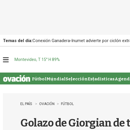
Temas del día:
Conexión Ganadera
Inumet advierte por ciclón extr
Montevideo, T 15° H 89%
M
e
n
u
Fútbol
Mundial
Selección
Estadisticas
Agenda
EL PAÍS
OVACIÓN
FÚTBOL
Golazo de Giorgian de t