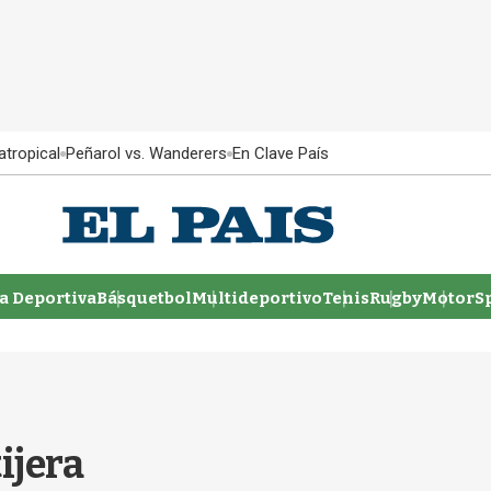
atropical
Peñarol vs. Wanderers
En Clave País
 Deportiva
Básquetbol
Multideportivo
Tenis
Rugby
MotorSp
ijera