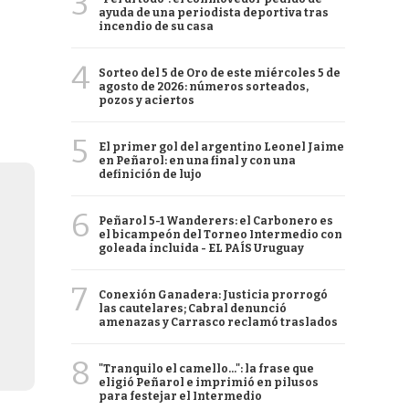
3
ayuda de una periodista deportiva tras
incendio de su casa
4
Sorteo del 5 de Oro de este miércoles 5 de
agosto de 2026: números sorteados,
pozos y aciertos
5
El primer gol del argentino Leonel Jaime
en Peñarol: en una final y con una
definición de lujo
6
Peñarol 5-1 Wanderers: el Carbonero es
el bicampeón del Torneo Intermedio con
goleada incluida - EL PAÍS Uruguay
7
Conexión Ganadera: Justicia prorrogó
las cautelares; Cabral denunció
amenazas y Carrasco reclamó traslados
8
"Tranquilo el camello...": la frase que
eligió Peñarol e imprimió en pilusos
para festejar el Intermedio