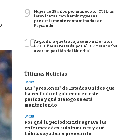
9
Mujer de 29 años permanece en CTI tras
intoxicarse con hamburguesas
presuntamente contaminadas en
o
Paysandú
10
Argentina que trabaja como niñera en
EE.UU. fue arrestada por el ICE cuando iba
a ver un partido del Mundial
Últimas Noticias
04:42
Las "presiones" de Estados Unidos que
ha recibido el gobierno en este
período y qué diálogo se está
manteniendo
04:30
Por qué la periodontitis agrava las
enfermedades autoinmunes y qué
hábitos ayudan a prevenirla