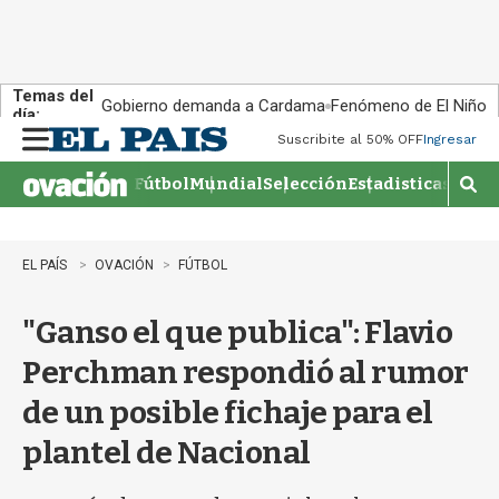
Temas del
Gobierno demanda a Cardama
Fenómeno de El Niño
día:
Suscribite al 50% OFF
Ingresar
M
e
Fútbol
Mundial
Selección
Estadisticas
Agen
n
M
u
o
s
t
EL PAÍS
OVACIÓN
FÚTBOL
r
a
"Ganso el que publica": Flavio
r
b
Perchman respondió al rumor
�
s
de un posible fichaje para el
q
u
plantel de Nacional
e
d