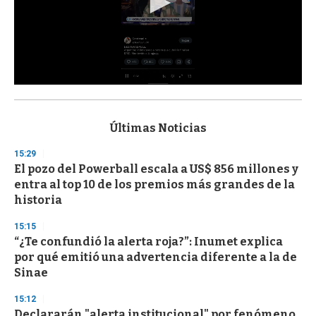
0
s
e
c
Últimas Noticias
o
n
15:29
d
El pozo del Powerball escala a US$ 856 millones y
s
o
entra al top 10 de los premios más grandes de la
f
historia
3
3
s
15:15
e
“¿Te confundió la alerta roja?”: Inumet explica
c
por qué emitió una advertencia diferente a la de
o
n
Sinae
d
s
15:12
Declararán "alerta institucional" por fenómeno