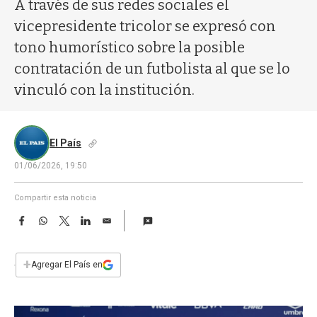
a
A través de sus redes sociales el
vicepresidente tricolor se expresó con
tono humorístico sobre la posible
contratación de un futbolista al que se lo
vinculó con la institución.
El País
01/06/2026, 19:50
Compartir esta noticia
F
W
T
L
E
a
h
w
i
m
c
a
i
n
a
e
t
t
k
i
+
Agregar El País en
b
s
t
e
l
o
A
e
d
o
p
r
I
k
p
n