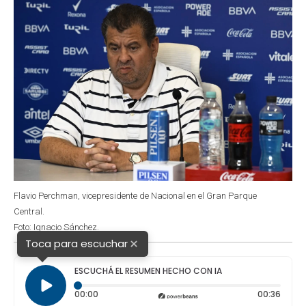
Flavio Perchman, vicepresidente de Nacional en el Gran Parque
Central.
Foto: Ignacio Sánchez.
×
Toca para escuchar
ESCUCHÁ EL RESUMEN HECHO CON IA
Tiempo transcurrido: 0 segundos
Durac
00:00
00:36