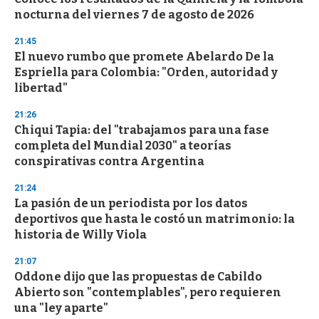
c
nocturna del viernes 7 de agosto de 2026
o
n
d
21:45
s
El nuevo rumbo que promete Abelardo De la
Espriella para Colombia: "Orden, autoridad y
libertad"
21:26
Chiqui Tapia: del "trabajamos para una fase
completa del Mundial 2030" a teorías
conspirativas contra Argentina
21:24
La pasión de un periodista por los datos
deportivos que hasta le costó un matrimonio: la
historia de Willy Viola
21:07
Oddone dijo que las propuestas de Cabildo
Abierto son "contemplables", pero requieren
una "ley aparte"