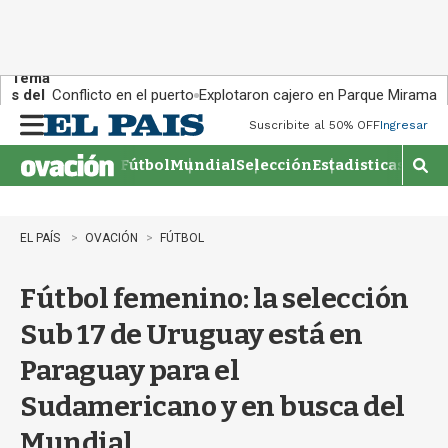
Tema
s del
Conflicto en el puerto
Explotaron cajero en Parque Miramar
día:
Suscribite al 50% OFF
Ingresar
M
e
Fútbol
Mundial
Selección
Estadisticas
Agen
n
M
u
o
s
t
EL PAÍS
OVACIÓN
FÚTBOL
r
a
Fútbol femenino: la selección
r
b
Sub 17 de Uruguay está en
�
s
Paraguay para el
q
u
Sudamericano y en busca del
e
d
Mundial