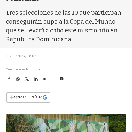
a
Tres selecciones de las 10 que participan
conseguirán cupo a la Copa del Mundo
que se llevará a cabo este mismo año en
República Dominicana.
11/03/2024, 18:02
Compartir esta noticia
F
W
T
L
E
a
h
w
i
m
c
a
i
n
a
e
t
t
k
i
+
Agregar El País en
b
s
t
e
l
o
A
e
d
o
p
r
I
k
p
n