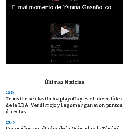
El mal momento de Yanina Gasañol con un hincha argentino en "Subrayado"
0
s
e
c
Últimas Noticias
o
n
23:54
d
Trouville se clasificó a playoffs y es el nuevo líder
s
o
de la LDA; Verdirrojo y Lagomar ganaron puntos
f
directos
3
3
s
23:45
e
Conocé los resultados de la Quiniela y la Tómbola