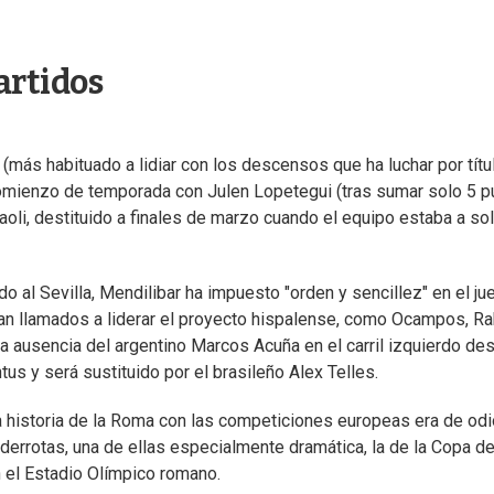
partidos
(más habituado a lidiar con los descensos que ha luchar por títu
 comienzo de temporada con Julen Lopetegui (tras sumar solo 5 
oli, destituido a finales de marzo cuando el equipo estaba a so
o al Sevilla, Mendilibar ha impuesto "orden y sencillez" en el ju
an llamados a liderar el proyecto hispalense, como Ocampos, Rak
á la ausencia del argentino Marcos Acuña en el carril izquierdo d
us y será sustituido por el brasileño Alex Telles.
la historia de la Roma con las competiciones europeas era de odio
 derrotas, una de ellas especialmente dramática, la de la Copa d
n el Estadio Olímpico romano.