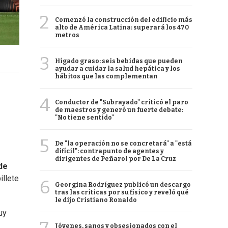
2
Comenzó la construcción del edificio más
alto de América Latina: superará los 470
metros
3
Hígado graso: seis bebidas que pueden
ayudar a cuidar la salud hepática y los
hábitos que las complementan
4
Conductor de "Subrayado" criticó el paro
de maestros y generó un fuerte debate:
"No tiene sentido"
5
De "la operación no se concretará" a "está
difícil": contrapunto de agentes y
dirigentes de Peñarol por De La Cruz
de
illete
6
Georgina Rodríguez publicó un descargo
tras las críticas por su físico y reveló qué
le dijo Cristiano Ronaldo
uy
Jóvenes, sanos y obsesionados con el