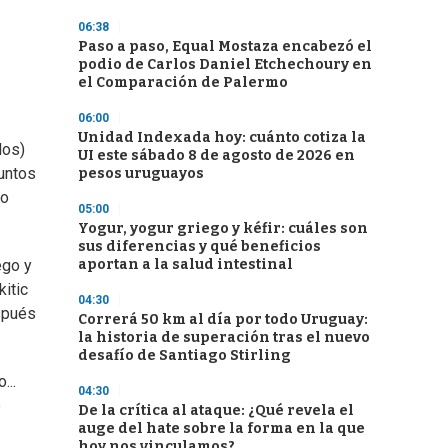
06:38
Paso a paso, Equal Mostaza encabezó el
podio de Carlos Daniel Etchechoury en
el Comparación de Palermo
06:00
Unidad Indexada hoy: cuánto cotiza la
los)
UI este sábado 8 de agosto de 2026 en
puntos
pesos uruguayos
lo
05:00
Yogur, yogur griego y kéfir: cuáles son
sus diferencias y qué beneficios
aportan a la salud intestinal
ego y
itic
04:30
espués
Correrá 50 km al día por todo Uruguay:
la historia de superación tras el nuevo
desafío de Santiago Stirling
...
04:30
e
De la crítica al ataque: ¿Qué revela el
auge del hate sobre la forma en la que
hoy nos vinculamos?