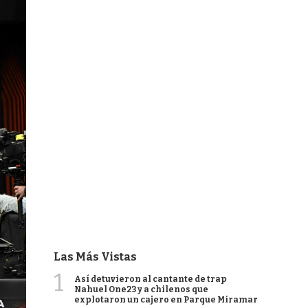
Las Más Vistas
1
Así detuvieron al cantante de trap
Nahuel One23 y a chilenos que
explotaron un cajero en Parque Miramar