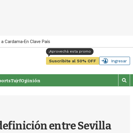
 a Cardama
En Clave País
Suscribite al 50% OFF
Ingresar
orts
Turf
Opinión
M
o
s
t
r
a
r
definición entre Sevilla
b
�