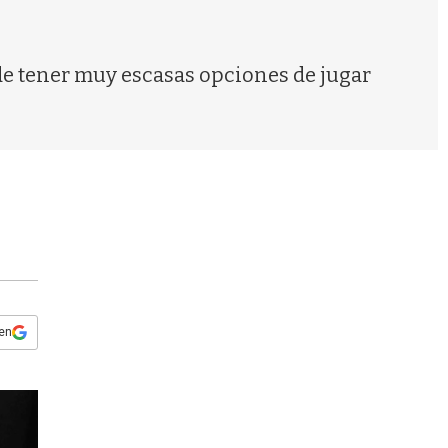
s
q
u
e
 de tener muy escasas opciones de jugar
d
a
 en