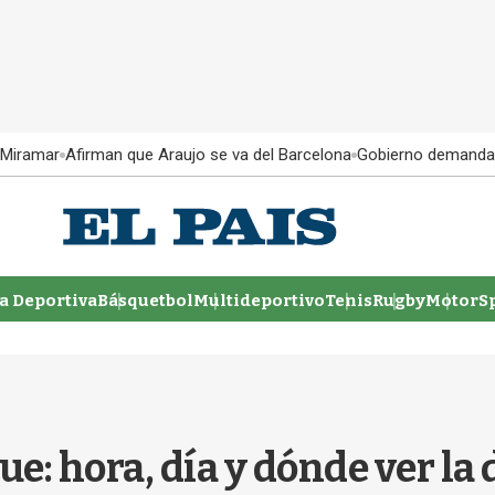
 Miramar
Afirman que Araujo se va del Barcelona
Gobierno demanda
 Deportiva
Básquetbol
Multideportivo
Tenis
Rugby
MotorSp
ue: hora, día y dónde ver la 