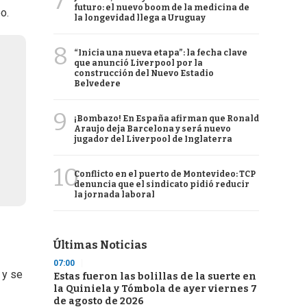
7
futuro: el nuevo boom de la medicina de
o.
la longevidad llega a Uruguay
8
“Inicia una nueva etapa”: la fecha clave
que anunció Liverpool por la
construcción del Nuevo Estadio
Belvedere
9
¡Bombazo! En España afirman que Ronald
Araujo deja Barcelona y será nuevo
jugador del Liverpool de Inglaterra
10
Conflicto en el puerto de Montevideo: TCP
denuncia que el sindicato pidió reducir
la jornada laboral
Últimas Noticias
07:00
 y se
Estas fueron las bolillas de la suerte en
la Quiniela y Tómbola de ayer viernes 7
de agosto de 2026