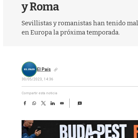
y Roma
Sevillistas y romanistas han tenido mal
en Europa la próxima temporada.
El País
30/05/2023, 14:36
Compartir esta noticia
F
W
T
L
E
a
h
w
i
m
c
a
i
n
a
e
t
t
k
i
b
s
t
e
l
o
A
e
d