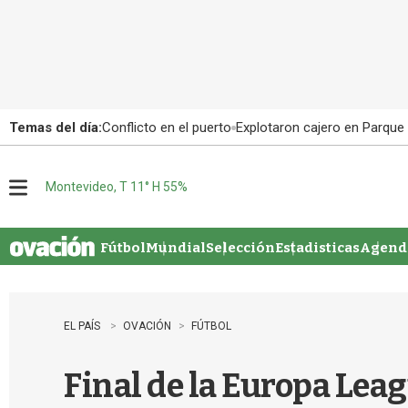
Temas del día:
Conflicto en el puerto
Explotaron cajero en Parque
Montevideo, T 11° H 55%
M
e
n
u
Fútbol
Mundial
Selección
Estadisticas
Agenda
EL PAÍS
OVACIÓN
FÚTBOL
Final de la Europa Leag