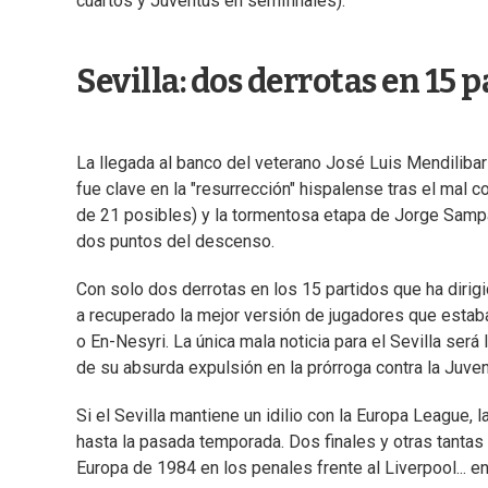
cuartos y Juventus en semifinales).
Sevilla: dos derrotas en 15 
La llegada al banco del veterano José Luis Mendilibar 
fue clave en la "resurrección" hispalense tras el mal
de 21 posibles) y la tormentosa etapa de Jorge Sampa
dos puntos del descenso.
Con solo dos derrotas en los 15 partidos que ha dirigid
a recuperado la mejor versión de jugadores que estab
o En-Nesyri. La única mala noticia para el Sevilla ser
de su absurda expulsión en la prórroga contra la Juvent
Si el Sevilla mantiene un idilio con la Europa League, 
hasta la pasada temporada. Dos finales y otras tantas
Europa de 1984 en los penales frente al Liverpool... e