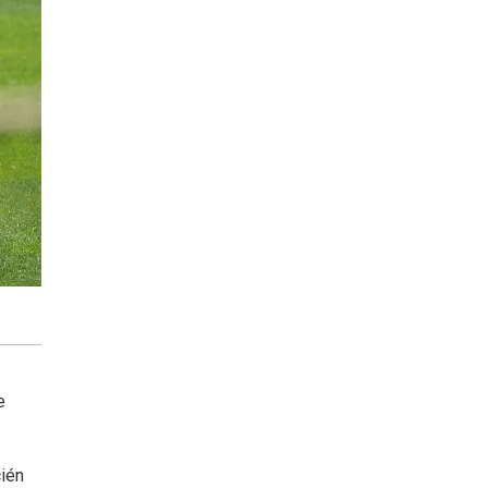
e
cién