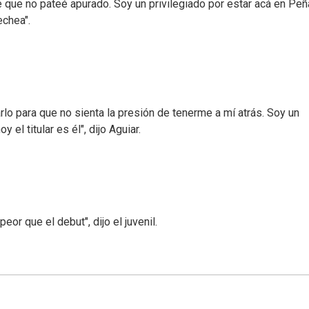
 que no pateé apurado. Soy un privilegiado por estar acá en Peña
echea".
lo para que no sienta la presión de tenerme a mí atrás. Soy un
l titular es él", dijo Aguiar.
or que el debut", dijo el juvenil.