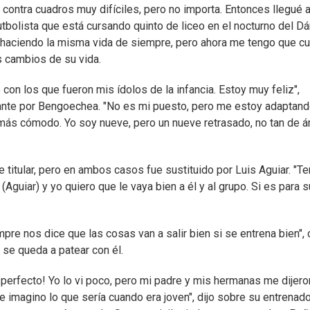
 contra cuadros muy difíciles, pero no importa. Entonces llegué 
futbolista que está cursando quinto de liceo en el nocturno del 
o haciendo la misma vida de siempre, pero ahora me tengo que cu
s cambios de su vida.
on los que fueron mis ídolos de la infancia. Estoy muy feliz",
lante por Bengoechea. "No es mi puesto, pero me estoy adaptand
 cómodo. Yo soy nueve, pero un nueve retrasado, no tan de ár
e titular, pero en ambos casos fue sustituido por Luis Aguiar. "T
(Aguiar) y yo quiero que le vaya bien a él y al grupo. Si es para 
re nos dice que las cosas van a salir bien si se entrena bien", 
 se queda a patear con él.
perfecto! Yo lo vi poco, pero mi padre y mis hermanas me dijer
e imagino lo que sería cuando era joven", dijo sobre su entrenado