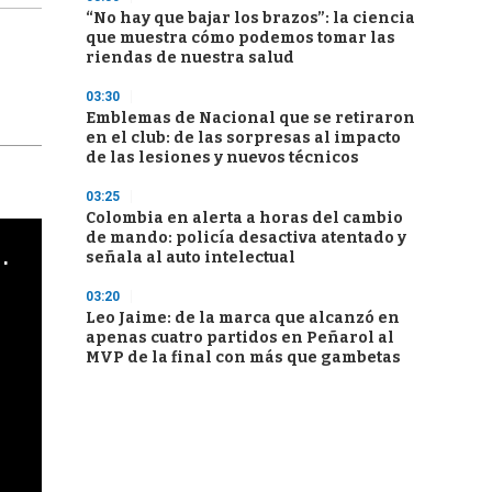
“No hay que bajar los brazos”: la ciencia
que muestra cómo podemos tomar las
riendas de nuestra salud
03:30
Emblemas de Nacional que se retiraron
en el club: de las sorpresas al impacto
de las lesiones y nuevos técnicos
03:25
Colombia en alerta a horas del cambio
de mando: policía desactiva atentado y
cha argentino en "Subrayado"
señala al auto intelectual
03:20
Leo Jaime: de la marca que alcanzó en
apenas cuatro partidos en Peñarol al
MVP de la final con más que gambetas