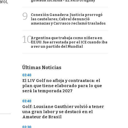
goleada incluida - EL PAÍS Uruguay
rol,
9
Conexión Ganadera: Justicia prorrogó
las cautelares; Cabral denunció
amenazas y Carrasco reclamó traslados
10
Argentina que trabaja como niñera en
EE.UU. fue arrestada por el ICE cuando iba
a ver un partido del Mundial
Últimas Noticias
03:40
El LIV Golf no afloja y contraataca: el
plan que tiene elaborado para lo que
será la temporada 2027
03:40
Golf: Lousiane Gauthier volvió a tener
una gran labor y se destacó en el
Amateur de Brasil
03:30