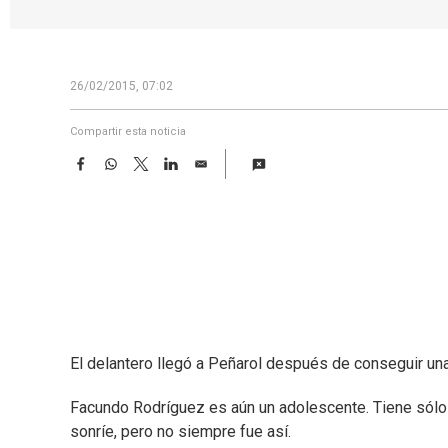
26/02/2015, 07:02
Compartir esta noticia
F
W
T
L
E
a
h
w
i
m
c
a
i
n
a
e
t
t
k
i
b
s
t
e
l
o
A
e
d
o
p
r
I
k
p
n
El delantero llegó a Peñarol después de conseguir una 
Facundo Rodríguez es aún un adolescente. Tiene sólo 1
sonríe, pero no siempre fue así.