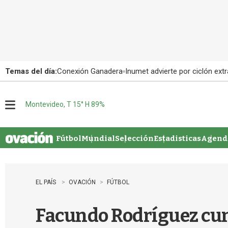
Temas del día:
Conexión Ganadera
Inumet advierte por ciclón extr
Montevideo, T 15° H 89%
M
e
n
u
Fútbol
Mundial
Selección
Estadisticas
Agenda
EL PAÍS
OVACIÓN
FÚTBOL
Facundo Rodríguez cump