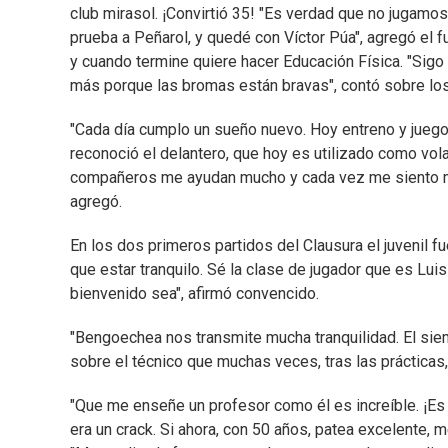
club mirasol. ¡Convirtió 35! "Es verdad que no jugamos
prueba a Peñarol, y quedé con Víctor Púa", agregó el 
y cuando termine quiere hacer Educación Física. "Sig
más porque las bromas están bravas", contó sobre lo
"Cada día cumplo un sueño nuevo. Hoy entreno y juego c
reconoció el delantero, que hoy es utilizado como vo
compañeros me ayudan mucho y cada vez me siento más
agregó.
En los dos primeros partidos del Clausura el juvenil fu
que estar tranquilo. Sé la clase de jugador que es Luis 
bienvenido sea", afirmó convencido.
"Bengoechea nos transmite mucha tranquilidad. El siemp
sobre el técnico que muchas veces, tras las prácticas,
"Que me enseñe un profesor como él es increíble. ¡Es 
era un crack. Si ahora, con 50 años, patea excelente, m