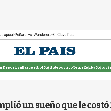
atropical
Peñarol vs. Wanderers
En Clave País
 Deportiva
Básquetbol
Multideportivo
Tenis
Rugby
MotorSp
lió un sueño que le costó 