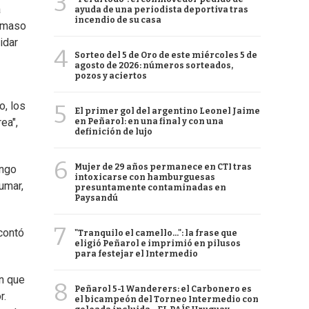
3
a
ayuda de una periodista deportiva tras
incendio de su casa
Dámaso
idar
4
Sorteo del 5 de Oro de este miércoles 5 de
agosto de 2026: números sorteados,
pozos y aciertos
o, los
5
El primer gol del argentino Leonel Jaime
ea",
en Peñarol: en una final y con una
definición de lujo
6
Mujer de 29 años permanece en CTI tras
engo
intoxicarse con hamburguesas
sumar,
presuntamente contaminadas en
Paysandú
7
contó
"Tranquilo el camello...": la frase que
eligió Peñarol e imprimió en pilusos
para festejar el Intermedio
on que
8
Peñarol 5-1 Wanderers: el Carbonero es
r.
el bicampeón del Torneo Intermedio con