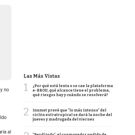
Las Más Vistas
1
¿Por qué está lenta o se cae la plataforma
¡y no
e-BROU, qué alcance tiene el problema,
qué riesgos hay y cuándo se resolverá?
2
Inumet prevé que "lo más intenso" del
ciclón extratropical se dará la noche del
aldo
jueves y madrugada del viernes
ría al
"Perdí todo": el conmovedor pedido de