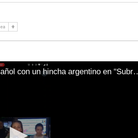
hea
El mal momento de Yanina Gasañol con un hin