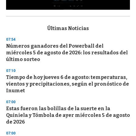
0
s
e
c
Últimas Noticias
o
n
07:54
d
Números ganadores del Powerball del
s
o
miércoles 5 de agosto de 2026: los resultados del
f
último sorteo
3
3
s
07:10
e
Tiempo de hoy jueves 6 de agosto: temperaturas,
c
vientos y precipitaciones, según el pronóstico de
o
n
Inumet
d
s
07:00
Estas fueron las bolillas de la suerte en la
Quiniela y Tómbola de ayer miércoles 5 de agosto
de 2026
07:00