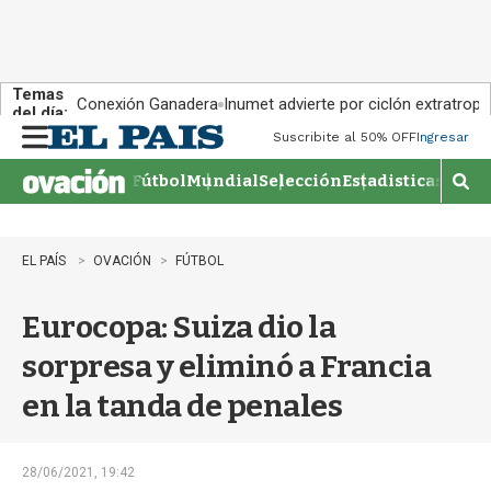
Temas
Conexión Ganadera
Inumet advierte por ciclón extratropi
del día:
Suscribite al 50% OFF
Ingresar
M
e
Fútbol
Mundial
Selección
Estadisticas
Agen
n
M
u
o
s
t
EL PAÍS
OVACIÓN
FÚTBOL
r
a
Eurocopa: Suiza dio la
r
b
sorpresa y eliminó a Francia
�
s
en la tanda de penales
q
u
e
d
28/06/2021, 19:42