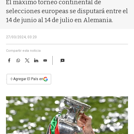
a
El máximo torneo continental de
selecciones europeas se disputará entre el
14 de junio al 14 de julio en Alemania.
27/03/2024, 03:20
Compartir esta noticia
F
W
T
L
E
a
h
w
i
m
c
a
i
n
a
e
t
t
k
i
+
Agregar El País en
b
s
t
e
l
o
A
e
d
o
p
r
I
k
p
n