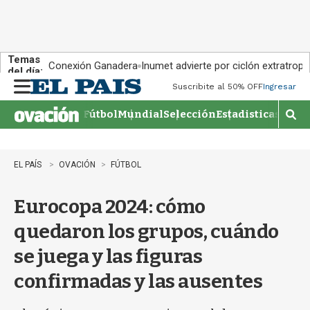
Temas
Conexión Ganadera
Inumet advierte por ciclón extratropi
del día:
Suscribite al 50% OFF
Ingresar
M
e
Fútbol
Mundial
Selección
Estadisticas
Agen
n
M
u
o
s
t
EL PAÍS
OVACIÓN
FÚTBOL
r
a
Eurocopa 2024: cómo
r
b
quedaron los grupos, cuándo
�
s
se juega y las figuras
q
u
confirmadas y las ausentes
e
d