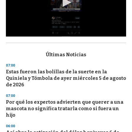
0
s
e
c
Últimas Noticias
o
n
07:00
d
Estas fueron las bolillas de la suerte en la
s
o
Quiniela y Tómbola de ayer miércoles 5 de agosto
f
de 2026
3
3
s
07:00
e
Por qué los expertos advierten que querer a una
c
mascota no significa tratarla como si fuera un
o
n
hijo
d
s
06:00