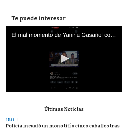
Te puede interesar
El mal momento de Yanina Gasañol con un hincha argentino en "Subrayado"
0
s
e
c
Últimas Noticias
o
n
15:11
d
Policía incautó un mono tití y cinco caballos tras
s