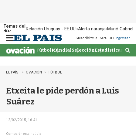
Temas del
Relación Uruguay - EE.UU.
Alerta naranja
Murió Gabriel 
día:
Suscribite al 50% OFF
Ingresar
M
e
Fútbol
Mundial
Selección
Estadisticas
Agen
n
M
u
o
s
t
EL PAÍS
OVACIÓN
FÚTBOL
r
a
Etxeita le pide perdón a Luis
r
b
Suárez
�
s
q
u
12/02/2015, 16:41
e
d
Compartir esta noticia