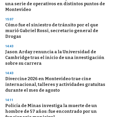
o
una serie de operativos en distintos puntos de
f
Montevideo
3
3
s
15:07
e
Cómo fue el siniestro de tránsito por el que
c
murió Gabriel Rossi, secretario general de
o
n
Drogas
d
s
14:43
Jason Arday renuncia a la Universidad de
Cambridge tras el inicio de una investigación
sobre su carrera
14:43
Divercine 2026 en Montevideo trae cine
internacional, talleres y actividades gratuitas
durante el mes de agosto
14:11
Policía de Minas investiga la muerte de un
hombre de 57 años: fue encontrado por un