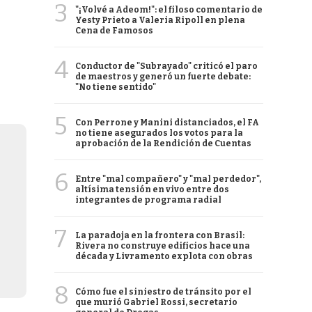
3
"¡Volvé a Adeom!": el filoso comentario de
Yesty Prieto a Valeria Ripoll en plena
Cena de Famosos
4
Conductor de "Subrayado" criticó el paro
de maestros y generó un fuerte debate:
"No tiene sentido"
5
Con Perrone y Manini distanciados, el FA
no tiene asegurados los votos para la
aprobación de la Rendición de Cuentas
6
Entre "mal compañero" y "mal perdedor",
altísima tensión en vivo entre dos
integrantes de programa radial
7
La paradoja en la frontera con Brasil:
Rivera no construye edificios hace una
década y Livramento explota con obras
8
Cómo fue el siniestro de tránsito por el
que murió Gabriel Rossi, secretario