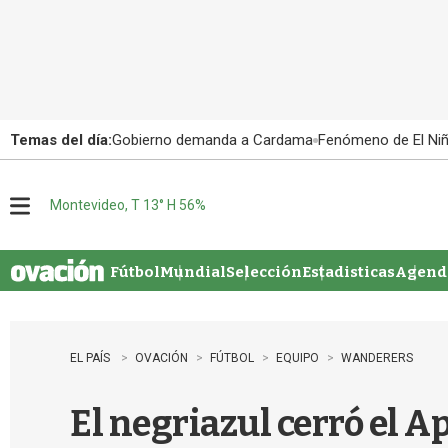
Temas del día:
Gobierno demanda a Cardama
Fenómeno de El Ni
Montevideo, T 13° H 56%
M
e
n
u
Fútbol
Mundial
Selección
Estadisticas
Agenda
EL PAÍS
OVACIÓN
FÚTBOL
EQUIPO
WANDERERS
El negriazul cerró el A