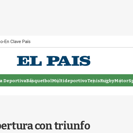
ño
En Clave País
 Deportiva
Básquetbol
Multideportivo
Tenis
Rugby
MotorSp
pertura con triunfo