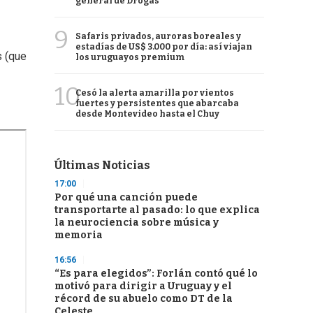
general de Drogas
9
Safaris privados, auroras boreales y
estadías de US$ 3.000 por día: así viajan
s (que
los uruguayos premium
10
Cesó la alerta amarilla por vientos
fuertes y persistentes que abarcaba
desde Montevideo hasta el Chuy
Últimas Noticias
17:00
Por qué una canción puede
transportarte al pasado: lo que explica
la neurociencia sobre música y
memoria
16:56
“Es para elegidos”: Forlán contó qué lo
motivó para dirigir a Uruguay y el
récord de su abuelo como DT de la
Celeste