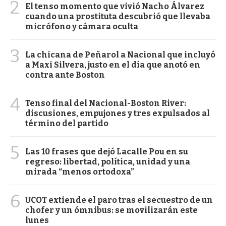
2
El tenso momento que vivió Nacho Álvarez
cuando una prostituta descubrió que llevaba
micrófono y cámara oculta
3
La chicana de Peñarol a Nacional que incluyó
a Maxi Silvera, justo en el día que anotó en
contra ante Boston
4
Tenso final del Nacional-Boston River:
discusiones, empujones y tres expulsados al
término del partido
5
Las 10 frases que dejó Lacalle Pou en su
regreso: libertad, política, unidad y una
mirada “menos ortodoxa”
6
UCOT extiende el paro tras el secuestro de un
chofer y un ómnibus: se movilizarán este
lunes