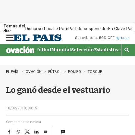
Temas del
Discurso Lacalle Pou
Partido suspendido
En Clave País
día:
Suscribite al 50% OFF
Ingresar
M
e
Fútbol
Mundial
Selección
Estadisticas
Agen
n
M
u
o
s
t
EL PAÍS
OVACIÓN
FÚTBOL
EQUIPO
TORQUE
r
a
Lo ganó desde el vestuario
r
b
�
s
18/02/2018, 00:15
q
u
Compartir esta noticia
e
F
W
T
L
E
d