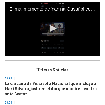
El mal momento de Yanina Gasañol con un hincha argentino en "Subrayado"
0
s
e
c
Últimas Noticias
o
n
23:14
d
La chicana de Peñarol a Nacional que incluyó a
s
o
Maxi Silvera, justo en el día que anotó en contra
f
ante Boston
3
3
s
23:04