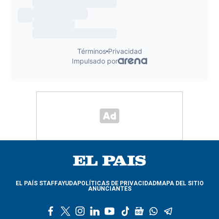
EL PAÍS STAFF
AYUDA
POLÍTICAS DE PRIVACIDAD
MAPA DEL SITIO
ANUNCIANTES
f
t
i
l
y
t
g
w
t