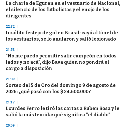
e
La charla de Eguren en el vestuario de Nacional,
c
el silencio de los futbolistas y el enojo de los
o
n
dirigentes
d
s
22:32
Insólito festejo de gol en Brasil: cayó al túnel de
los vestuarios, se lo anularon y salió lesionado
21:53
"No me puedo permitir salir campeón en todos
lados y no acá", dijo Bava quien no pondrá el
cargo a disposición
21:39
Sorteo del 5 de Oro del domingo 9 de agosto de
2026: ¿qué pasó con los $ 24.600.000?
21:17
Lourdes Ferro le tiró las cartas a Ruben Sosa y le
salió la más temida: qué significa "el diablo"
20:59