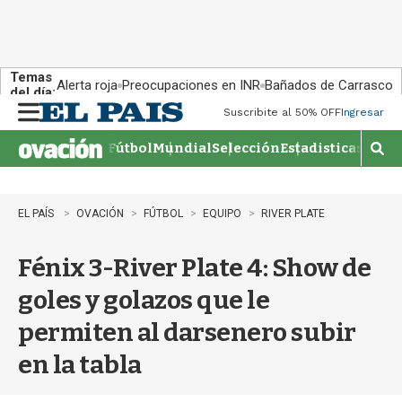
Temas
Alerta roja
Preocupaciones en INR
Bañados de Carrasco
del día:
Suscribite al 50% OFF
Ingresar
M
e
Fútbol
Mundial
Selección
Estadisticas
Agen
n
M
u
o
s
t
EL PAÍS
OVACIÓN
FÚTBOL
EQUIPO
RIVER PLATE
r
a
Fénix 3-River Plate 4: Show de
r
b
goles y golazos que le
�
s
permiten al darsenero subir
q
u
en la tabla
e
d