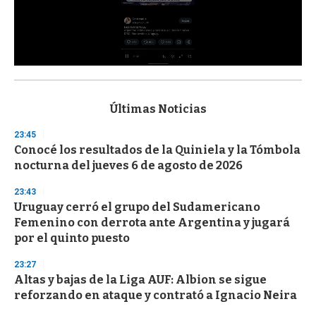
0
s
e
c
Últimas Noticias
o
n
23:45
d
Conocé los resultados de la Quiniela y la Tómbola
s
o
nocturna del jueves 6 de agosto de 2026
f
3
23:43
3
s
Uruguay cerró el grupo del Sudamericano
e
Femenino con derrota ante Argentina y jugará
c
por el quinto puesto
o
n
d
23:27
s
Altas y bajas de la Liga AUF: Albion se sigue
reforzando en ataque y contrató a Ignacio Neira