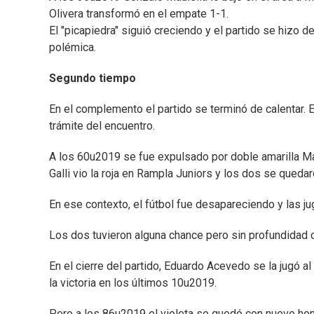
Olivera transformó en el empate 1-1.
El "picapiedra" siguió creciendo y el partido se hizo d
polémica.
Segundo tiempo
En el complemento el partido se terminó de calentar. E
trámite del encuentro.
A los 60u2019 se fue expulsado por doble amarilla M
Galli vio la roja en Rampla Juniors y los dos se queda
En ese contexto, el fútbol fue desapareciendo y las j
Los dos tuvieron alguna chance pero sin profundidad c
En el cierre del partido, Eduardo Acevedo se la jugó a
la victoria en los últimos 10u2019.
Pero a los 86u2019 el violeta se quedó con nueve hom