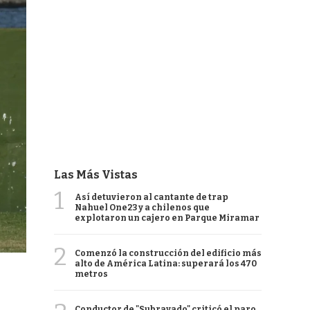
Las Más Vistas
1
Así detuvieron al cantante de trap
Nahuel One23 y a chilenos que
explotaron un cajero en Parque Miramar
2
Comenzó la construcción del edificio más
alto de América Latina: superará los 470
metros
Conductor de "Subrayado" criticó el paro