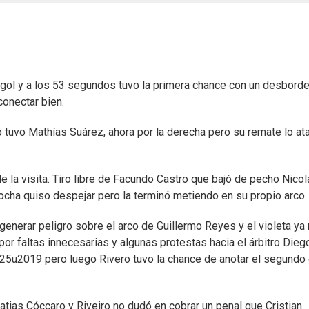
 gol y a los 53 segundos tuvo la primera chance con un desbord
onectar bien.
o tuvo Mathías Suárez, ahora por la derecha pero su remate lo at
 la visita. Tiro libre de Facundo Castro que bajó de pecho Nicol
ocha quiso despejar pero la terminó metiendo en su propio arco.
nerar peligro sobre el arco de Guillermo Reyes y el violeta ya
por faltas innecesarias y algunas protestas hacia el árbitro Dieg
s 25u2019 pero luego Rivero tuvo la chance de anotar el segundo 
atias Cóccaro y Riveiro no dudó en cobrar un penal que Cristian