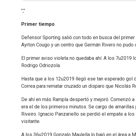
","
Primer tiempo
Defensor Sporting salió con todo en busca del primer
Ayrton Cougo y un centro que Germán Rivero no pudo c
El primer aviso violeta no quedaba ahí. A los 7u2019 l
Rodrigo Odriozola.
Hasta que a los 12u2019 llegó ese tan esperado gol de
Correa para rematar cruzado un disparo que Nicolás R
De ahí en más Rampla despertó y mejoró. Comenzó a ge
era el de los primeros minutos. Se cargo de amarillas 
Riveiro. Ignacio Panzariello se perdió el empate a lo
visitante.
A los 36u2019 Gonzalo Maulella lo bajó en el área a M