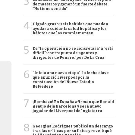
3
de maestros y generó un fuerte debate:
"No tiene sentido"
4
Hígado graso: seis bebidas que pueden
ayudar a cuidar la salud hepática y los
hábitos que las complementan
5
De "la operación no se concretará" a "está
difícil": contrapunto de agentes y
dirigentes de Peñarol por De La Cruz
6
“Inicia una nueva etapa”: la fecha clave
que anunció Liverpool por la
construcción del Nuevo Estadio
Belvedere
7
¡Bombazo! En España afirman que Ronald
Araujo deja Barcelona y será nuevo
jugador del Liverpool de Inglaterra
8
Georgina Rodríguez publicó un descargo
tras las críticas por su físico y reveló qué