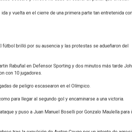
e ida y vuelta en el cierre de una primera parte tan entretenida c
l fútbol brilló por su ausencia y las protestas se adueñaron del
artin Rabuñal en Defensor Sporting y dos minutos más tarde Jo
ron con 10 jugadores.
ugadas de peligro escasearon en el Olímpico.
omo para llegar al segundo gol y encaminarse a una victoria.
l ataque y puso a Juan Manuel Boselli por Gonzalo Maulella para i
bres tras la expulsión de Ayrton Cougo por un intento de agresi