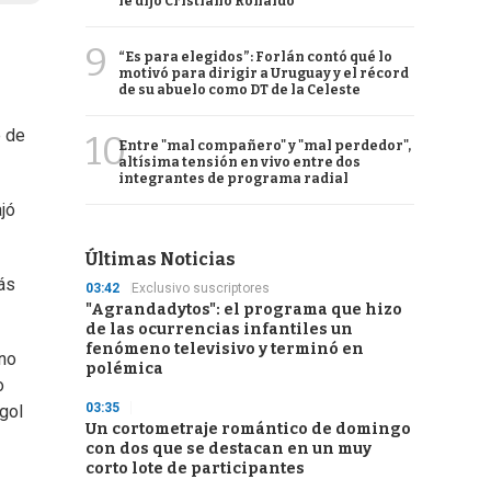
le dijo Cristiano Ronaldo
9
“Es para elegidos”: Forlán contó qué lo
motivó para dirigir a Uruguay y el récord
de su abuelo como DT de la Celeste
e de
10
Entre "mal compañero" y "mal perdedor",
altísima tensión en vivo entre dos
integrantes de programa radial
ajó
Últimas Noticias
ás
03:42
Exclusivo suscriptores
"Agrandadytos": el programa que hizo
de las ocurrencias infantiles un
fenómeno televisivo y terminó en
 no
polémica
o
03:35
gol
Un cortometraje romántico de domingo
con dos que se destacan en un muy
corto lote de participantes