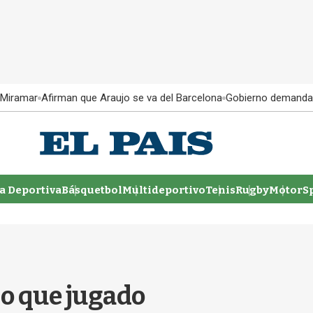
 Miramar
Afirman que Araujo se va del Barcelona
Gobierno demanda
 Deportiva
Básquetbol
Multideportivo
Tenis
Rugby
MotorSp
o que jugado