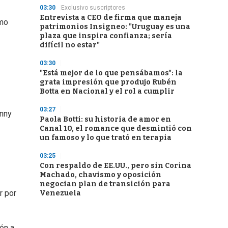
03:30
Exclusivo suscriptores
Entrevista a CEO de firma que maneja
omo
patrimonios Insigneo: "Uruguay es una
plaza que inspira confianza; sería
difícil no estar"
03:30
"Está mejor de lo que pensábamos": la
grata impresión que produjo Rubén
Botta en Nacional y el rol a cumplir
03:27
hnny
Paola Botti: su historia de amor en
Canal 10, el romance que desmintió con
un famoso y lo que trató en terapia
03:25
Con respaldo de EE.UU., pero sin Corina
Machado, chavismo y oposición
negocian plan de transición para
r por
Venezuela
ón a