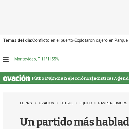
Temas del día:
Conflicto en el puerto
Explotaron cajero en Parque
Montevideo, T 11° H 55%
M
e
n
u
Fútbol
Mundial
Selección
Estadisticas
Agenda
EL PAÍS
OVACIÓN
FÚTBOL
EQUIPO
RAMPLA JUNIORS
Un partido más hablad