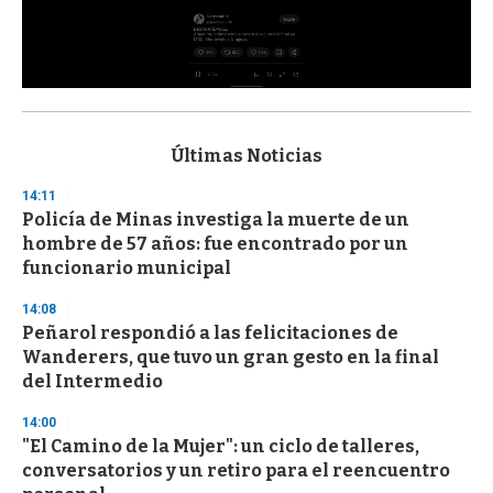
0
s
e
c
Últimas Noticias
o
n
14:11
d
Policía de Minas investiga la muerte de un
s
o
hombre de 57 años: fue encontrado por un
f
funcionario municipal
3
3
s
14:08
e
Peñarol respondió a las felicitaciones de
c
Wanderers, que tuvo un gran gesto en la final
o
n
del Intermedio
d
s
14:00
"El Camino de la Mujer": un ciclo de talleres,
conversatorios y un retiro para el reencuentro