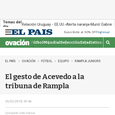
Temas del
Relación Uruguay - EE.UU.
Alerta naranja
Murió Gabriel 
día:
Suscribite al 50% OFF
Ingresar
M
e
Fútbol
Mundial
Selección
Estadisticas
Agen
n
M
u
o
s
t
EL PAÍS
OVACIÓN
FÚTBOL
EQUIPO
RAMPLA JUNIORS
r
a
El gesto de Acevedo a la
r
b
tribuna de Rampla
�
s
q
u
25/02/2018, 00:46
e
d
Compartir esta noticia