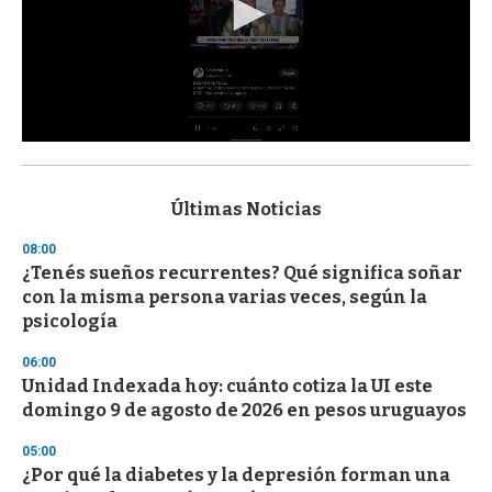
0
s
e
c
Últimas Noticias
o
n
08:00
d
¿Tenés sueños recurrentes? Qué significa soñar
s
o
con la misma persona varias veces, según la
f
psicología
3
3
s
06:00
e
Unidad Indexada hoy: cuánto cotiza la UI este
c
domingo 9 de agosto de 2026 en pesos uruguayos
o
n
d
05:00
s
¿Por qué la diabetes y la depresión forman una