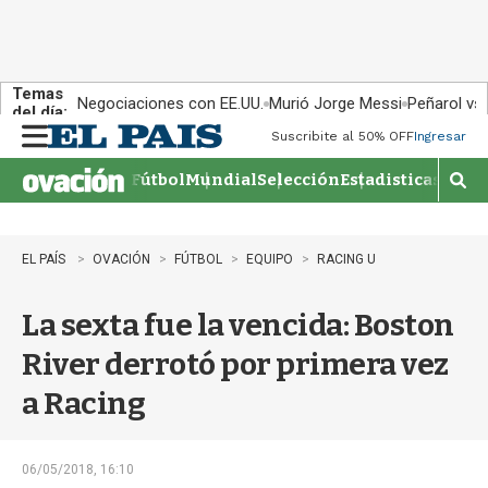
Temas
Negociaciones con EE.UU.
Murió Jorge Messi
Peñarol vs
del día:
Suscribite al 50% OFF
Ingresar
M
e
Fútbol
Mundial
Selección
Estadisticas
Agen
n
M
u
o
s
t
EL PAÍS
OVACIÓN
FÚTBOL
EQUIPO
RACING U
r
a
La sexta fue la vencida: Boston
r
b
River derrotó por primera vez
�
s
a Racing
q
u
e
d
06/05/2018, 16:10