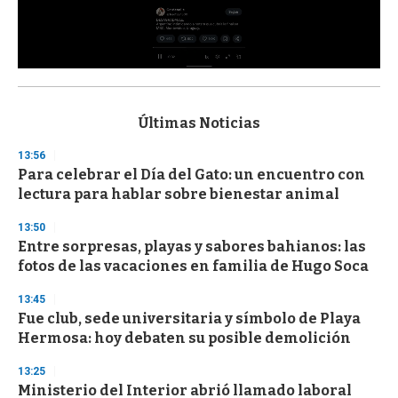
0
s
e
c
Últimas Noticias
o
n
13:56
d
Para celebrar el Día del Gato: un encuentro con
s
o
lectura para hablar sobre bienestar animal
f
3
13:50
3
s
Entre sorpresas, playas y sabores bahianos: las
e
fotos de las vacaciones en familia de Hugo Soca
c
o
13:45
n
d
Fue club, sede universitaria y símbolo de Playa
s
Hermosa: hoy debaten su posible demolición
13:25
Ministerio del Interior abrió llamado laboral