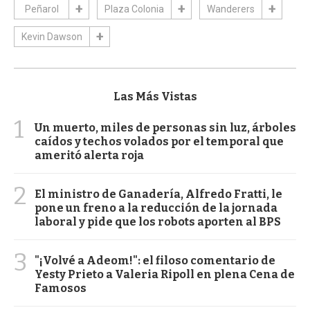
Peñarol
Plaza Colonia
Wanderers
Kevin Dawson
Las Más Vistas
1
Un muerto, miles de personas sin luz, árboles
caídos y techos volados por el temporal que
ameritó alerta roja
2
El ministro de Ganadería, Alfredo Fratti, le
pone un freno a la reducción de la jornada
laboral y pide que los robots aporten al BPS
3
"¡Volvé a Adeom!": el filoso comentario de
Yesty Prieto a Valeria Ripoll en plena Cena de
Famosos