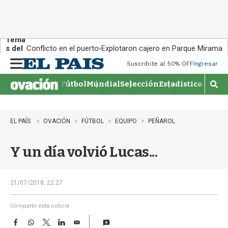
Tema
s del
Conflicto en el puerto
Explotaron cajero en Parque Miramar
día:
Suscribite al 50% OFF
Ingresar
M
e
Fútbol
Mundial
Selección
Estadisticas
Agen
n
M
u
o
s
t
EL PAÍS
OVACIÓN
FÚTBOL
EQUIPO
PEÑAROL
r
a
Y un día volvió Lucas...
r
b
�
s
21/07/2018, 22:27
q
u
Compartir esta noticia
e
F
W
T
L
E
d