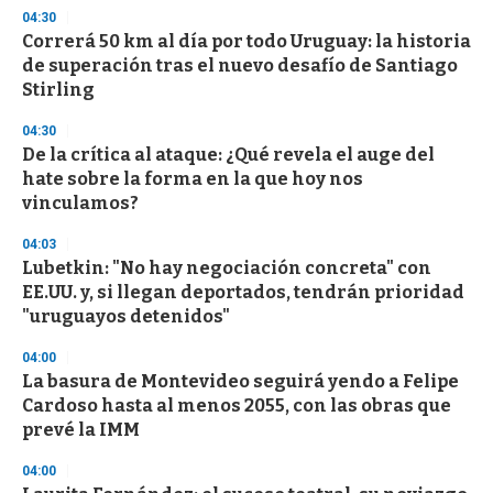
d
04:30
s
Correrá 50 km al día por todo Uruguay: la historia
de superación tras el nuevo desafío de Santiago
Stirling
04:30
De la crítica al ataque: ¿Qué revela el auge del
hate sobre la forma en la que hoy nos
vinculamos?
04:03
Lubetkin: "No hay negociación concreta" con
EE.UU. y, si llegan deportados, tendrán prioridad
"uruguayos detenidos"
04:00
La basura de Montevideo seguirá yendo a Felipe
Cardoso hasta al menos 2055, con las obras que
prevé la IMM
04:00