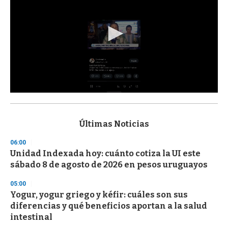
0
s
e
c
Últimas Noticias
o
n
06:00
d
Unidad Indexada hoy: cuánto cotiza la UI este
s
o
sábado 8 de agosto de 2026 en pesos uruguayos
f
3
05:00
3
s
Yogur, yogur griego y kéfir: cuáles son sus
e
diferencias y qué beneficios aportan a la salud
c
intestinal
o
n