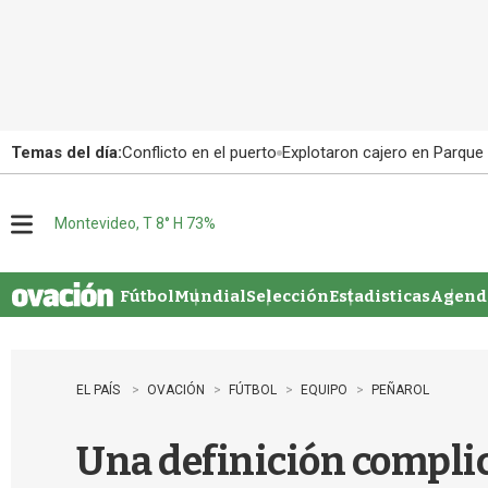
Temas del día:
Conflicto en el puerto
Explotaron cajero en Parque
Montevideo, T 8° H 73%
M
e
n
u
Fútbol
Mundial
Selección
Estadisticas
Agenda
EL PAÍS
OVACIÓN
FÚTBOL
EQUIPO
PEÑAROL
Una definición compli