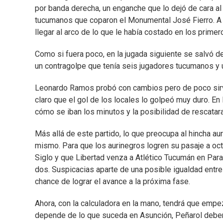
por banda derecha, un enganche que lo dejó de cara al a
tucumanos que coparon el Monumental José Fierro. A p
llegar al arco de lo que le había costado en los prime
Como si fuera poco, en la jugada siguiente se salvó de
un contragolpe que tenía seis jugadores tucumanos y u
Leonardo Ramos probó con cambios pero de poco sirvi
claro que el gol de los locales lo golpeó muy duro. En
cómo se iban los minutos y la posibilidad de rescata
Más allá de este partido, lo que preocupa al hincha a
mismo. Para que los aurinegros logren su pasaje a oc
Siglo y que Libertad venza a Atlético Tucumán en Para
dos. Suspicacias aparte de una posible igualdad entre
chance de lograr el avance a la próxima fase.
Ahora, con la calculadora en la mano, tendrá que empe
depende de lo que suceda en Asunción, Peñarol deberá 