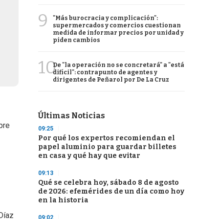
9
"Más burocracia y complicación":
supermercados y comercios cuestionan
medida de informar precios por unidad y
piden cambios
10
De "la operación no se concretará" a "está
difícil": contrapunto de agentes y
dirigentes de Peñarol por De La Cruz
Últimas Noticias
bre
09:25
Por qué los expertos recomiendan el
papel aluminio para guardar billetes
en casa y qué hay que evitar
09:13
Qué se celebra hoy, sábado 8 de agosto
de 2026: efemérides de un día como hoy
en la historia
Díaz
09:02