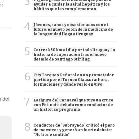
3
ayudar a cuidar la salud hepática y los
ER-
hábitos que las complementan
4
Jóvenes, sanos y obsesionados con el
futuro: el nuevo boom de la medicina de
la longevidad llega a Uruguay
5
Correrá 50 km al día por todo Uruguay: la
historia de superación tras el nuevo
desafío de Santiago Stirling
6
City Torque y Peñarol en un prometedor
partido por el Torneo Clausura: hora,
formaciones y dónde verlo en vivo
7
a del
La figura del Carnaval que tuvo un cruce
con Petinatti debuta como conductor de
un histórico programa
8
Conductor de "Subrayado" criticó el paro
de maestros y generó un fuerte debate:
"No tiene sentido"