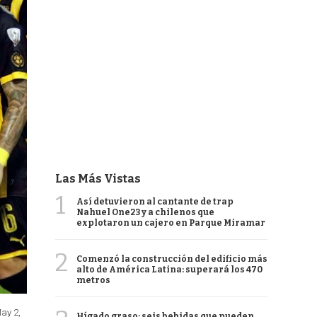
Las Más Vistas
1
Así detuvieron al cantante de trap
Nahuel One23 y a chilenos que
explotaron un cajero en Parque Miramar
2
Comenzó la construcción del edificio más
alto de América Latina: superará los 470
metros
May 2,
Hígado graso: seis bebidas que pueden