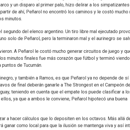
rco y un disparo al primer palo, hizo delirar a los simpatizantes
artir de ahí, Peñarol no encontró los caminos y le costó mucho
ros minutos.
l segundo del elenco argentino. Un tiro libre mal ejecutado prov
no solo de Peñarol, pero la terminaron mal y el aurinegro se sal
eron. A Peñarol le costó mucho generar circuitos de juego y q
 los minutos finales fue más corazón que fútbol y terminó viendo
ra puntos de Tucumán.
urinegro, y también a Ramos, es que Peñarol ya no depende de sí
tavos de final deberán ganarle a The Strongest en el Campeón de
guay, teniendo en cuenta que el empate los puede clasificar a lo
 ellos, ya que a ambos le conviene, Peñarol hipotecó una buena
zar a hacer cálculos que lo depositen en los octavos. Más allá d
ganar como local para que la ilusión se mantenga viva y así int