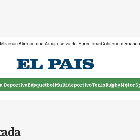
 Miramar
Afirman que Araujo se va del Barcelona
Gobierno demanda
 Deportiva
Básquetbol
Multideportivo
Tenis
Rugby
MotorSp
cada