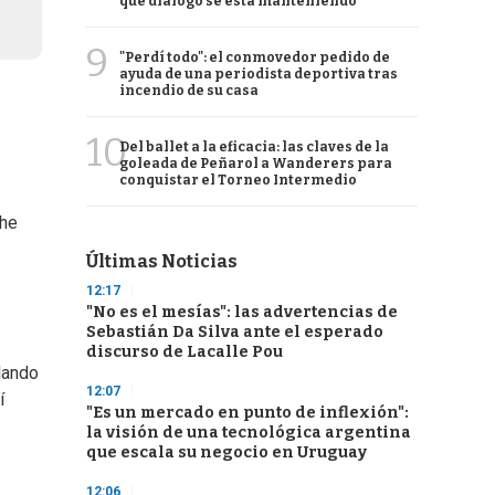
qué diálogo se está manteniendo
9
"Perdí todo": el conmovedor pedido de
ayuda de una periodista deportiva tras
incendio de su casa
10
Del ballet a la eficacia: las claves de la
goleada de Peñarol a Wanderers para
conquistar el Torneo Intermedio
che
Últimas Noticias
12:17
"No es el mesías": las advertencias de
Sebastián Da Silva ante el esperado
discurso de Lacalle Pou
lando
12:07
í
"Es un mercado en punto de inflexión":
la visión de una tecnológica argentina
que escala su negocio en Uruguay
12:06