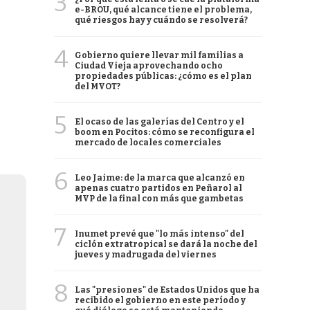
3
e-BROU, qué alcance tiene el problema,
qué riesgos hay y cuándo se resolverá?
4
Gobierno quiere llevar mil familias a
Ciudad Vieja aprovechando ocho
propiedades públicas: ¿cómo es el plan
del MVOT?
5
El ocaso de las galerías del Centro y el
boom en Pocitos: cómo se reconfigura el
mercado de locales comerciales
6
Leo Jaime: de la marca que alcanzó en
apenas cuatro partidos en Peñarol al
MVP de la final con más que gambetas
7
Inumet prevé que "lo más intenso" del
ciclón extratropical se dará la noche del
jueves y madrugada del viernes
8
Las "presiones" de Estados Unidos que ha
recibido el gobierno en este período y