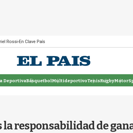
iel Rossi
En Clave País
 Deportiva
Básquetbol
Multideportivo
Tenis
Rugby
MotorSp
la responsabilidad de gan