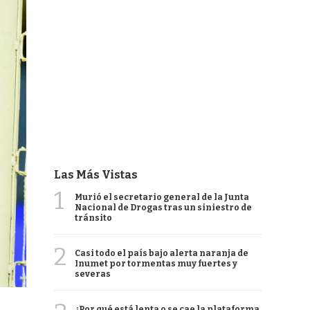
Las Más Vistas
1
Murió el secretario general de la Junta
Nacional de Drogas tras un siniestro de
tránsito
2
Casi todo el país bajo alerta naranja de
Inumet por tormentas muy fuertes y
severas
¿Por qué está lenta o se cae la plataforma