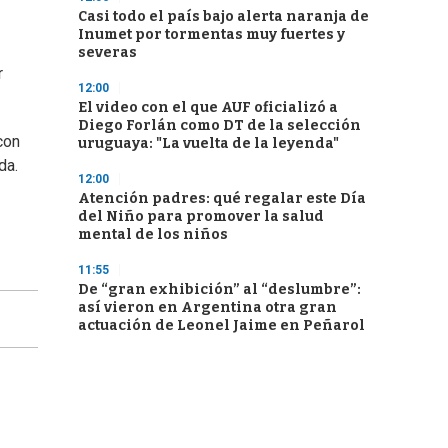
Casi todo el país bajo alerta naranja de
Inumet por tormentas muy fuertes y
severas
r
12:00
El video con el que AUF oficializó a
Diego Forlán como DT de la selección
con
uruguaya: "La vuelta de la leyenda"
da.
12:00
Atención padres: qué regalar este Día
del Niño para promover la salud
mental de los niños
11:55
De “gran exhibición” al “deslumbre”:
así vieron en Argentina otra gran
actuación de Leonel Jaime en Peñarol