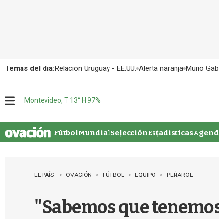
Temas del día:
Relación Uruguay - EE.UU.
Alerta naranja
Murió Gabr
Montevideo, T 13° H 97%
M
e
n
u
Fútbol
Mundial
Selección
Estadisticas
Agenda
EL PAÍS
OVACIÓN
FÚTBOL
EQUIPO
PEÑAROL
"Sabemos que tenemos 