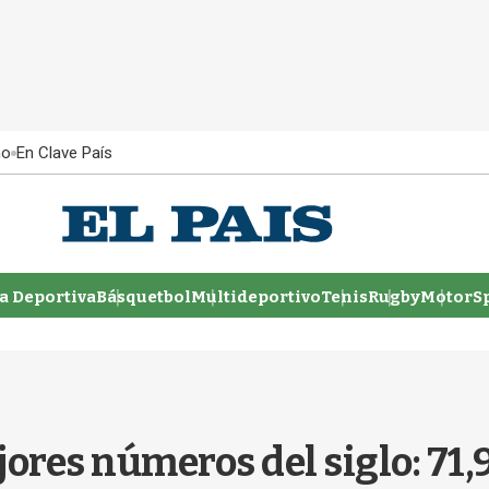
ño
En Clave País
 Deportiva
Básquetbol
Multideportivo
Tenis
Rugby
MotorSp
ores números del siglo: 71,