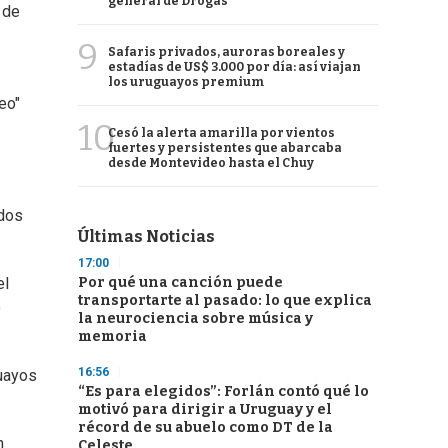
general de Drogas
 de
9
Safaris privados, auroras boreales y
estadías de US$ 3.000 por día: así viajan
los uruguayos premium
eo"
10
Cesó la alerta amarilla por vientos
fuertes y persistentes que abarcaba
desde Montevideo hasta el Chuy
 dos
Últimas Noticias
17:00
Por qué una canción puede
el
transportarte al pasado: lo que explica
o
la neurociencia sobre música y
memoria
16:56
guayos
“Es para elegidos”: Forlán contó qué lo
motivó para dirigir a Uruguay y el
récord de su abuelo como DT de la
n
Celeste