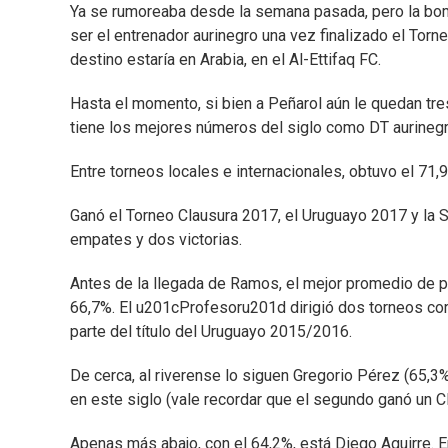
Ya se rumoreaba desde la semana pasada, pero la bo
ser el entrenador aurinegro una vez finalizado el Torn
destino estaría en Arabia, en el Al-Ettifaq FC.
Hasta el momento, si bien a Peñarol aún le quedan tres
tiene los mejores números del siglo como DT aurinegr
Entre torneos locales e internacionales, obtuvo el 71,
Ganó el Torneo Clausura 2017, el Uruguayo 2017 y la S
empates y dos victorias.
Antes de la llegada de Ramos, el mejor promedio de p
66,7%. El u201cProfesoru201d dirigió dos torneos co
parte del título del Uruguayo 2015/2016.
De cerca, al riverense lo siguen Gregorio Pérez (65,
en este siglo (vale recordar que el segundo ganó un C
Apenas más abajo, con el 64,2%, está Diego Aguirre. 