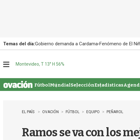
Temas del día:
Gobierno demanda a Cardama
Fenómeno de El Ni
Montevideo, T 13° H 56%
M
e
n
u
Fútbol
Mundial
Selección
Estadisticas
Agenda
EL PAÍS
OVACIÓN
FÚTBOL
EQUIPO
PEÑAROL
Ramos se va con los mej