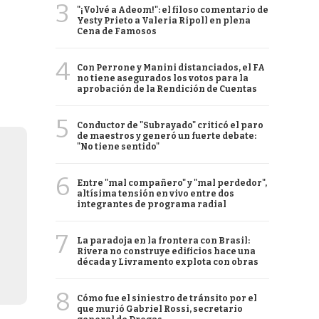
3
"¡Volvé a Adeom!": el filoso comentario de
Yesty Prieto a Valeria Ripoll en plena
Cena de Famosos
4
Con Perrone y Manini distanciados, el FA
no tiene asegurados los votos para la
aprobación de la Rendición de Cuentas
5
Conductor de "Subrayado" criticó el paro
de maestros y generó un fuerte debate:
"No tiene sentido"
6
Entre "mal compañero" y "mal perdedor",
altísima tensión en vivo entre dos
integrantes de programa radial
7
La paradoja en la frontera con Brasil:
Rivera no construye edificios hace una
década y Livramento explota con obras
8
Cómo fue el siniestro de tránsito por el
que murió Gabriel Rossi, secretario