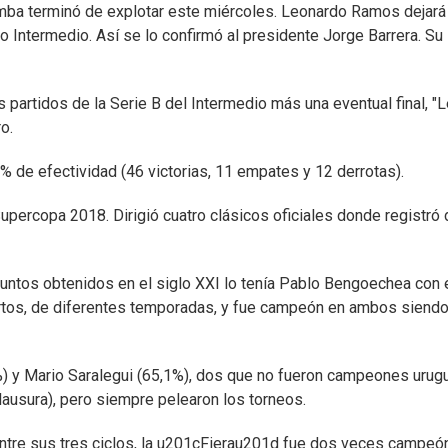
mba terminó de explotar este miércoles. Leonardo Ramos dejará
eo Intermedio. Así se lo confirmó al presidente Jorge Barrera. Su
 partidos de la Serie B del Intermedio más una eventual final, "L
o.
9% de efectividad (46 victorias, 11 empates y 12 derrotas).
upercopa 2018. Dirigió cuatro clásicos oficiales donde registró
untos obtenidos en el siglo XXI lo tenía Pablo Bengoechea con 
rtos, de diferentes temporadas, y fue campeón en ambos siend
3%) y Mario Saralegui (65,1%), dos que no fueron campeones uru
lausura), pero siempre pelearon los torneos.
Entre sus tres ciclos, la u201cFierau201d fue dos veces campeó