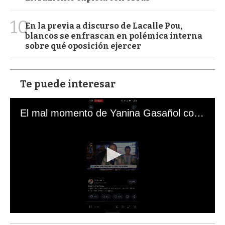
10
En la previa a discurso de Lacalle Pou,
blancos se enfrascan en polémica interna
sobre qué oposición ejercer
Te puede interesar
El mal momento de Yanina Gasañol con un hincha argentino en "Subrayado"
0
s