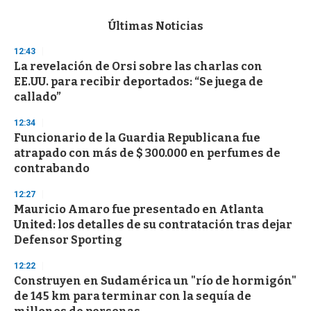
e
c
Últimas Noticias
o
n
12:43
d
La revelación de Orsi sobre las charlas con
s
o
EE.UU. para recibir deportados: “Se juega de
f
callado”
3
3
s
12:34
e
Funcionario de la Guardia Republicana fue
c
atrapado con más de $ 300.000 en perfumes de
o
n
contrabando
d
s
12:27
Mauricio Amaro fue presentado en Atlanta
United: los detalles de su contratación tras dejar
Defensor Sporting
12:22
Construyen en Sudamérica un "río de hormigón"
de 145 km para terminar con la sequía de