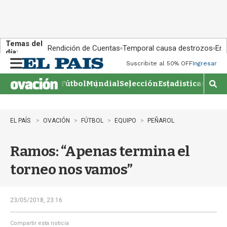
Temas del
Rendición de Cuentas
Temporal causa destrozos
En 
día:
Suscribite al 50% OFF
Ingresar
M
e
Fútbol
Mundial
Selección
Estadisticas
Agen
n
M
u
o
s
t
EL PAÍS
OVACIÓN
FÚTBOL
EQUIPO
PEÑAROL
r
a
Ramos: “Apenas termina el
r
b
torneo nos vamos”
�
s
q
u
23/05/2018, 23:16
e
d
Compartir esta noticia