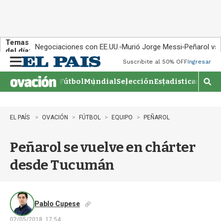
Temas
Negociaciones con EE.UU.
Murió Jorge Messi
Peñarol vs
del día:
Suscribite al 50% OFF
Ingresar
M
e
Fútbol
Mundial
Selección
Estadisticas
Agen
n
M
u
o
s
t
EL PAÍS
OVACIÓN
FÚTBOL
EQUIPO
PEÑAROL
r
a
Peñarol se vuelve en chárter
r
b
desde Tucumán
�
s
q
u
e
Pablo Cupese
d
02/05/2018, 17:54