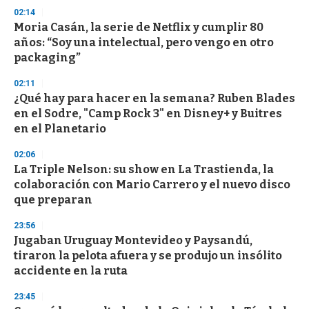
n
02:14
d
Moria Casán, la serie de Netflix y cumplir 80
s
o
años: “Soy una intelectual, pero vengo en otro
f
packaging”
3
3
s
02:11
e
¿Qué hay para hacer en la semana? Ruben Blades
c
en el Sodre, "Camp Rock 3" en Disney+ y Buitres
o
n
en el Planetario
d
s
02:06
La Triple Nelson: su show en La Trastienda, la
colaboración con Mario Carrero y el nuevo disco
que preparan
23:56
Jugaban Uruguay Montevideo y Paysandú,
tiraron la pelota afuera y se produjo un insólito
accidente en la ruta
23:45