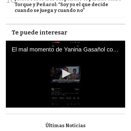
Torque y Peñarol: “Soy yo el que decide
cuando se juega y cuando no”
Te puede interesar
El mal momento de Yanina Gasañol con un hincha argentino en "Subrayado"
0
s
e
c
Últimas Noticias
o