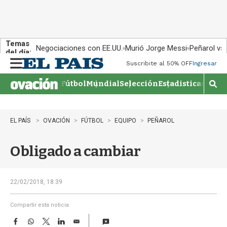
Temas
Negociaciones con EE.UU.
Murió Jorge Messi
Peñarol vs
del día:
Suscribite al 50% OFF
Ingresar
M
e
Fútbol
Mundial
Selección
Estadisticas
Agen
n
M
u
o
s
t
EL PAÍS
OVACIÓN
FÚTBOL
EQUIPO
PEÑAROL
r
a
Obligado a cambiar
r
b
�
s
22/02/2018, 18:39
q
u
Compartir esta noticia
e
F
W
T
L
E
d