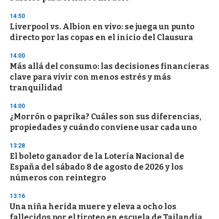
3
s
14:50
e
Liverpool vs. Albion en vivo: se juega un punto
c
directo por las copas en el inicio del Clausura
o
n
d
14:00
s
Más allá del consumo: las decisiones financieras
clave para vivir con menos estrés y más
tranquilidad
14:00
¿Morrón o paprika? Cuáles son sus diferencias,
propiedades y cuándo conviene usar cada uno
13:28
El boleto ganador de la Lotería Nacional de
España del sábado 8 de agosto de 2026 y los
números con reintegro
13:16
Una niña herida muere y eleva a ocho los
fallecidos por el tiroteo en escuela de Tailandia