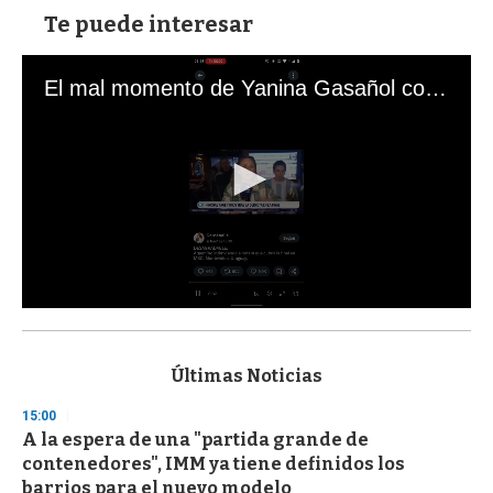
Te puede interesar
El mal momento de Yanina Gasañol con un hincha argentino en "Subrayado"
0
s
e
c
Últimas Noticias
o
n
15:00
d
A la espera de una "partida grande de
s
o
contenedores", IMM ya tiene definidos los
f
barrios para el nuevo modelo
3