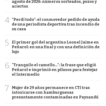
agosto de 2026: números sorteados, pozos y
aciertos
4
"Perdí todo": el conmovedor pedido de ayuda
de una periodista deportiva tras incendio de
su casa
5
El primer gol del argentino Leonel Jaime en
Peñarol: en una final y con una definición de
lujo
6
"Tranquilo el camello...": la frase que eligió
Peñarol e imprimió en pilusos para festejar
el Intermedio
7
Mujer de 29 años permanece en CTI tras
intoxicarse con hamburguesas
presuntamente contaminadas en Paysandú