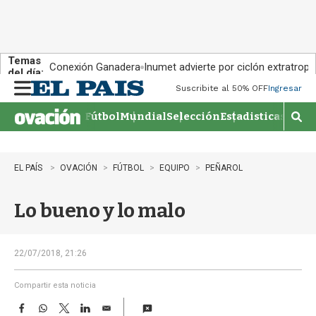
Temas
Conexión Ganadera
Inumet advierte por ciclón extratropi
del día:
Suscribite al 50% OFF
Ingresar
M
e
Fútbol
Mundial
Selección
Estadisticas
Agen
n
M
u
o
s
t
EL PAÍS
OVACIÓN
FÚTBOL
EQUIPO
PEÑAROL
r
a
Lo bueno y lo malo
r
b
�
s
22/07/2018, 21:26
q
u
Compartir esta noticia
e
F
W
T
L
E
d