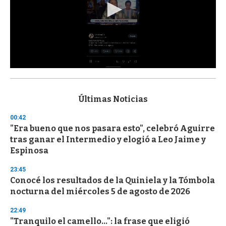
0
s
e
c
Últimas Noticias
o
n
00:42
d
"Era bueno que nos pasara esto", celebró Aguirre
s
o
tras ganar el Intermedio y elogió a Leo Jaime y
f
Espinosa
3
3
s
23:45
e
Conocé los resultados de la Quiniela y la Tómbola
c
nocturna del miércoles 5 de agosto de 2026
o
n
d
22:49
s
"Tranquilo el camello...": la frase que eligió