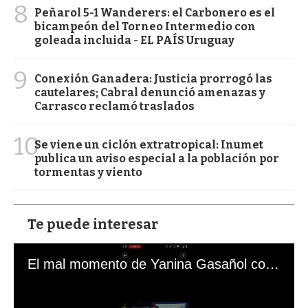
8
Peñarol 5-1 Wanderers: el Carbonero es el
bicampeón del Torneo Intermedio con
goleada incluida - EL PAÍS Uruguay
9
Conexión Ganadera: Justicia prorrogó las
cautelares; Cabral denunció amenazas y
Carrasco reclamó traslados
10
Se viene un ciclón extratropical: Inumet
publica un aviso especial a la población por
tormentas y viento
Te puede interesar
El mal momento de Yanina Gasañol con un hincha argentino en "Subrayado"