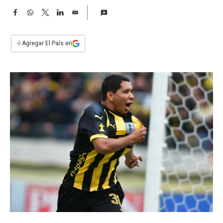
a
F
W
T
L
E
a
h
w
i
m
c
a
i
n
a
e
t
t
k
i
+
Agregar El País en
b
s
t
e
l
o
A
e
d
o
p
r
I
k
p
n