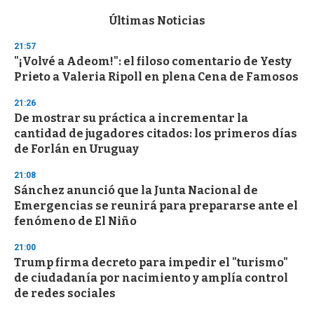
e
c
Últimas Noticias
o
n
21:57
d
"¡Volvé a Adeom!": el filoso comentario de Yesty
s
o
Prieto a Valeria Ripoll en plena Cena de Famosos
f
3
21:26
3
s
De mostrar su práctica a incrementar la
e
cantidad de jugadores citados: los primeros días
c
de Forlán en Uruguay
o
n
d
21:08
s
Sánchez anunció que la Junta Nacional de
Emergencias se reunirá para prepararse ante el
fenómeno de El Niño
21:00
Trump firma decreto para impedir el "turismo"
de ciudadanía por nacimiento y amplía control
de redes sociales