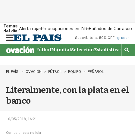
Temas
Alerta roja
Preocupaciones en INR
Bañados de Carrasco
del día:
Suscribite al 50% OFF
Ingresar
M
e
Fútbol
Mundial
Selección
Estadisticas
Agen
n
M
u
o
s
t
EL PAÍS
OVACIÓN
FÚTBOL
EQUIPO
PEÑAROL
r
a
Literalmente, con la plata en el
r
b
banco
�
s
q
u
10/05/2018, 16:21
e
d
Compartir esta noticia