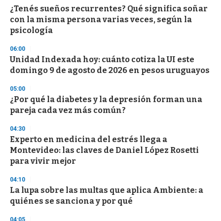
3
s
¿Tenés sueños recurrentes? Qué significa soñar
e
con la misma persona varias veces, según la
c
psicología
o
n
d
06:00
s
Unidad Indexada hoy: cuánto cotiza la UI este
domingo 9 de agosto de 2026 en pesos uruguayos
05:00
¿Por qué la diabetes y la depresión forman una
pareja cada vez más común?
04:30
Experto en medicina del estrés llega a
Montevideo: las claves de Daniel López Rosetti
para vivir mejor
04:10
La lupa sobre las multas que aplica Ambiente: a
quiénes se sanciona y por qué
04:05