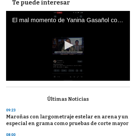
Te puede interesar
El mal momento de Yanina Gasañol con un hincha argentino en "Subrayado"
0
s
e
c
Últimas Noticias
o
n
09:23
d
Maroñas con largometraje estelar en arena y un
s
o
especial en grama como pruebas de corte mayor
f
3
08:00