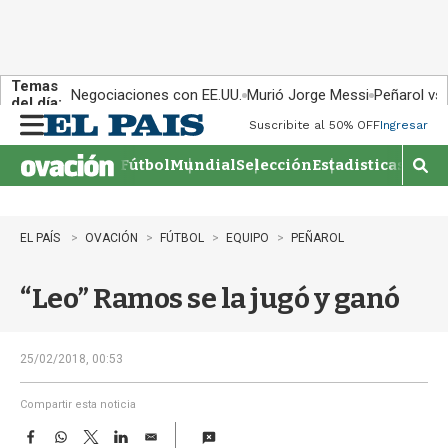
Temas
Negociaciones con EE.UU.
Murió Jorge Messi
Peñarol vs
del día:
Suscribite al 50% OFF
Ingresar
M
e
Fútbol
Mundial
Selección
Estadisticas
Agen
n
M
u
o
s
t
EL PAÍS
OVACIÓN
FÚTBOL
EQUIPO
PEÑAROL
r
a
“Leo” Ramos se la jugó y ganó
r
b
�
s
25/02/2018, 00:53
q
u
Compartir esta noticia
e
F
W
T
L
E
d