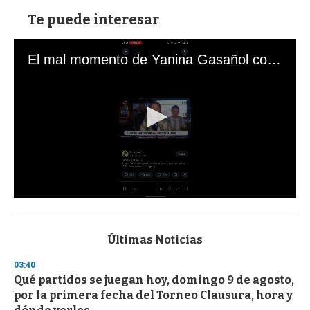
Te puede interesar
El mal momento de Yanina Gasañol con un hincha argentino en "Subrayado"
0
s
e
c
Últimas Noticias
o
n
03:40
d
Qué partidos se juegan hoy, domingo 9 de agosto,
s
o
por la primera fecha del Torneo Clausura, hora y
f