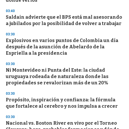
dónde verlos
3
3
s
03:40
e
Saldain advierte que el BPS está mal asesorando
c
a jubilados por la posibilidad de volver a trabajar
o
n
d
03:30
s
Explosivos en varios puntos de Colombia un día
después de la asunción de Abelardo de la
Espriella a la presidencia
03:30
Ni Montevideo ni Punta del Este: la ciudad
uruguaya rodeada de naturaleza donde las
propiedades se revalorizan más de un 20%
03:30
Propósito, inspiración y confianza: la fórmula
que fortalece al cerebro y nos impulsa a crecer
03:30
Nacional vs. Boston River en vivo por el Torneo