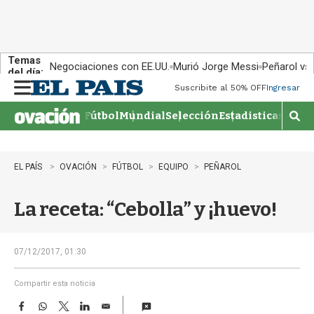
Temas
Negociaciones con EE.UU.
Murió Jorge Messi
Peñarol vs
del día:
Suscribite al 50% OFF
Ingresar
M
e
Fútbol
Mundial
Selección
Estadisticas
Agen
n
M
u
o
s
t
EL PAÍS
OVACIÓN
FÚTBOL
EQUIPO
PEÑAROL
r
a
La receta: “Cebolla” y ¡huevo!
r
b
�
s
07/12/2017, 01:30
q
u
Compartir esta noticia
e
F
W
T
L
E
d