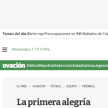
Temas del día:
Alerta roja
Preocupaciones en INR
Bañados de Ca
Montevideo, T 13° H 95%
M
e
n
u
Fútbol
Mundial
Selección
Estadisticas
Agenda
EL PAÍS
OVACIÓN
FÚTBOL
EQUIPO
PEÑAROL
La primera alegría