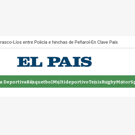
rrasco
Líos entre Policía e hinchas de Peñarol
En Clave País
 Deportiva
Básquetbol
Multideportivo
Tenis
Rugby
MotorSp