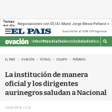
Temas
Negociaciones con EE.UU.
Murió Jorge Messi
Peñarol vs
del día:
Suscribite al 50% OFF
Ingresar
M
e
Fútbol
Mundial
Selección
Estadisticas
Agen
n
M
u
o
s
t
EL PAÍS
OVACIÓN
FÚTBOL
EQUIPO
PEÑAROL
r
a
La institución de manera
r
b
oficial y los dirigentes
�
s
aurinegros saludan a Nacional
q
u
e
d
14/05/2018, 12:29