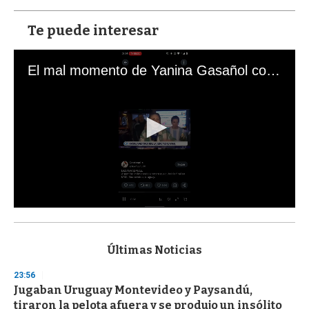
Te puede interesar
El mal momento de Yanina Gasañol con un hincha argentino en "Subrayado"
0
s
e
c
Últimas Noticias
o
n
23:56
d
Jugaban Uruguay Montevideo y Paysandú,
s
o
tiraron la pelota afuera y se produjo un insólito