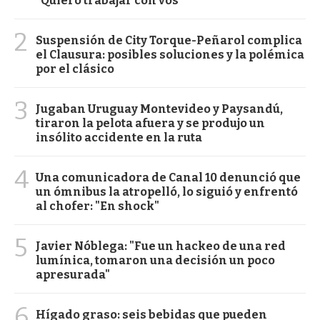
"Quiero trabajar con vos"
2
Suspensión de City Torque-Peñarol complica
el Clausura: posibles soluciones y la polémica
por el clásico
3
Jugaban Uruguay Montevideo y Paysandú,
tiraron la pelota afuera y se produjo un
insólito accidente en la ruta
4
Una comunicadora de Canal 10 denunció que
un ómnibus la atropelló, lo siguió y enfrentó
al chofer: "En shock"
5
Javier Nóblega: "Fue un hackeo de una red
lumínica, tomaron una decisión un poco
apresurada"
6
Hígado graso: seis bebidas que pueden