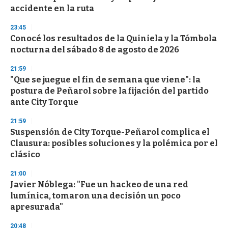
f
accidente en la ruta
3
3
s
23:45
e
Conocé los resultados de la Quiniela y la Tómbola
c
nocturna del sábado 8 de agosto de 2026
o
n
d
21:59
s
"Que se juegue el fin de semana que viene": la
postura de Peñarol sobre la fijación del partido
ante City Torque
21:59
Suspensión de City Torque-Peñarol complica el
Clausura: posibles soluciones y la polémica por el
clásico
21:00
Javier Nóblega: "Fue un hackeo de una red
lumínica, tomaron una decisión un poco
apresurada"
20:48