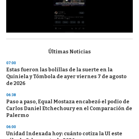
0
s
e
c
Últimas Noticias
o
n
07:00
d
Estas fueron las bolillas de la suerte en la
s
o
Quiniela y Tómbola de ayer viernes 7 de agosto
f
de 2026
3
3
s
06:38
e
Paso a paso, Equal Mostaza encabezó el podio de
c
Carlos Daniel Etchechoury en el Comparación de
o
n
Palermo
d
s
06:00
Unidad Indexada hoy: cuánto cotiza la UI este