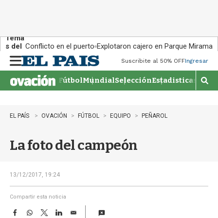
Tema
s del
Conflicto en el puerto
Explotaron cajero en Parque Miramar
día:
Suscribite al 50% OFF
Ingresar
M
e
Fútbol
Mundial
Selección
Estadisticas
Agen
n
M
u
o
s
t
EL PAÍS
OVACIÓN
FÚTBOL
EQUIPO
PEÑAROL
r
a
La foto del campeón
r
b
�
s
13/12/2017, 19:24
q
u
Compartir esta noticia
e
F
W
T
L
E
d