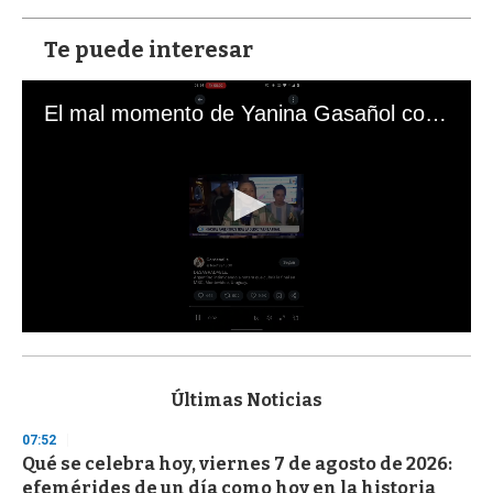
Te puede interesar
El mal momento de Yanina Gasañol con un hincha argentino en "Subrayado"
0
s
e
c
Últimas Noticias
o
n
07:52
d
Qué se celebra hoy, viernes 7 de agosto de 2026:
s
o
efemérides de un día como hoy en la historia