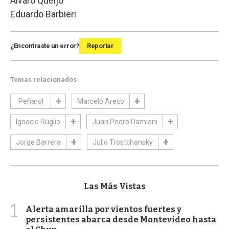
Álvaro Queijo
Eduardo Barbieri
¿Encontraste un error?
Reportar
Temas relacionados
Peñarol
Marcelo Areco
Ignacio Ruglio
Juan Pedro Damiani
Jorge Barrera
Julio Trostchansky
Las Más Vistas
1
Alerta amarilla por vientos fuertes y
persistentes abarca desde Montevideo hasta