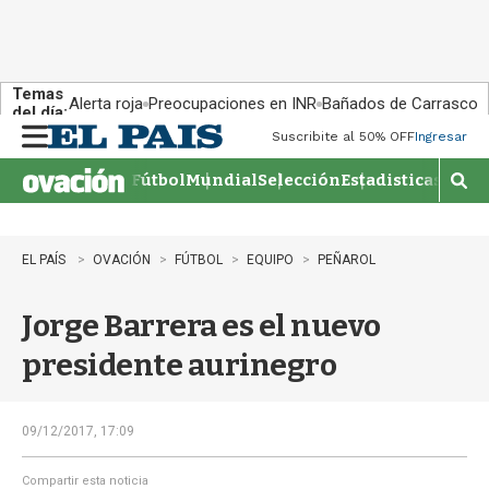
Temas
Alerta roja
Preocupaciones en INR
Bañados de Carrasco
del día:
Suscribite al 50% OFF
Ingresar
M
e
Fútbol
Mundial
Selección
Estadisticas
Agen
n
M
u
o
s
t
EL PAÍS
OVACIÓN
FÚTBOL
EQUIPO
PEÑAROL
r
a
Jorge Barrera es el nuevo
r
b
presidente aurinegro
�
s
q
u
09/12/2017, 17:09
e
d
Compartir esta noticia