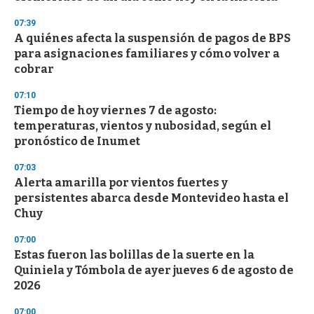
f
3
07:39
3
s
A quiénes afecta la suspensión de pagos de BPS
e
para asignaciones familiares y cómo volver a
c
cobrar
o
n
d
07:10
s
Tiempo de hoy viernes 7 de agosto:
temperaturas, vientos y nubosidad, según el
pronóstico de Inumet
07:03
Alerta amarilla por vientos fuertes y
persistentes abarca desde Montevideo hasta el
Chuy
07:00
Estas fueron las bolillas de la suerte en la
Quiniela y Tómbola de ayer jueves 6 de agosto de
2026
07:00