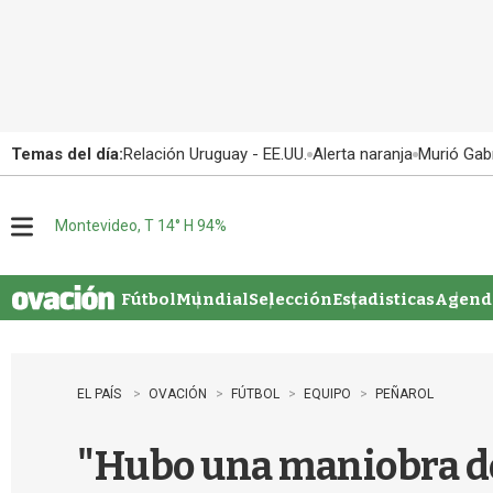
Temas del día:
Relación Uruguay - EE.UU.
Alerta naranja
Murió Gabr
Montevideo, T 14° H 94%
M
e
n
u
Fútbol
Mundial
Selección
Estadisticas
Agenda
EL PAÍS
OVACIÓN
FÚTBOL
EQUIPO
PEÑAROL
"Hubo una maniobra de 