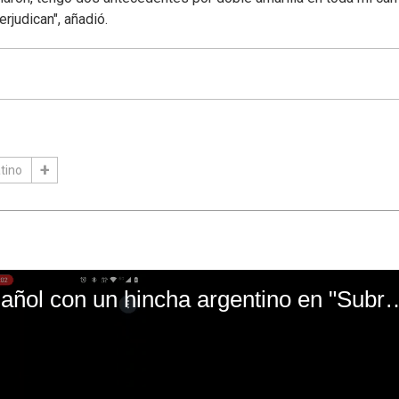
judican", añadió.
tino
El mal momento de Yanina Gasañol con un hin