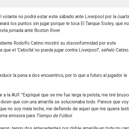
l volante no podrá estar este sábado ante Liverpool por la cuart
nará los puntos sin jugar porque le toca El Tanque Sisley, que n
exta jornada ante Boston River.
esidente Rodolfo Catino mostró su disconformidad por este
a que el 'Cebolla' no pueda jugar contra Liverpool", señaló Catino
ducir la pena a dos encuentros, por lo que a futuro al jugador le
ar a la AUF. "Expliqué que se me fue larga la pelota, me tiré brusc
s dicen que con una amarilla se solucionaba todo. Parece que voy
orque no soy mala leche, me defiendo de aquel que me quiera last
misma emisora para
Tiempo de Fútbol
.
aron, tengo dos antecedentes por doble amarilla en toda mi carr