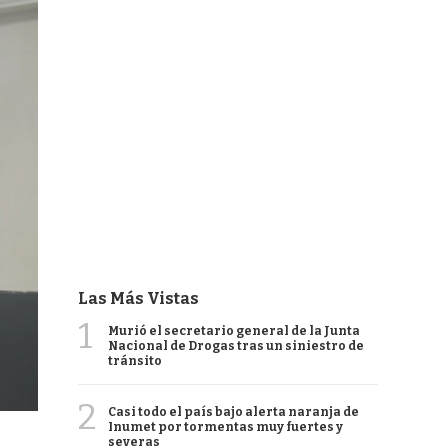
Las Más Vistas
1
Murió el secretario general de la Junta
Nacional de Drogas tras un siniestro de
tránsito
2
Casi todo el país bajo alerta naranja de
Inumet por tormentas muy fuertes y
severas