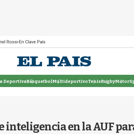
iel Rossi
En Clave País
 Deportiva
Básquetbol
Multideportivo
Tenis
Rugby
MotorSp
inteligencia en la AUF para 