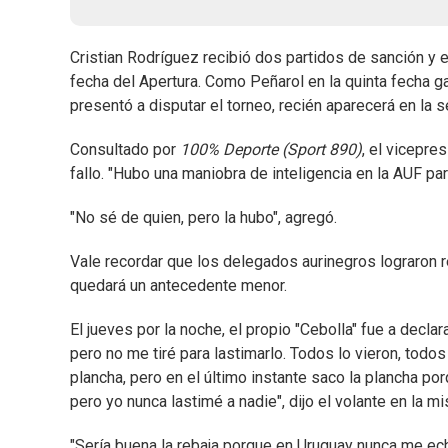
Cristian Rodríguez recibió dos partidos de sanción y e
fecha del Apertura. Como Peñarol en la quinta fecha ga
presentó a disputar el torneo, recién aparecerá en la s
Consultado por
100% Deporte (Sport 890)
, el vicepr
fallo. "Hubo una maniobra de inteligencia en la AUF par
"No sé de quien, pero la hubo", agregó.
Vale recordar que los delegados aurinegros lograron re
quedará un antecedente menor.
El jueves por la noche, el propio "Cebolla" fue a declar
pero no me tiré para lastimarlo. Todos lo vieron, todo
plancha, pero en el último instante saco la plancha p
pero yo nunca lastimé a nadie", dijo el volante en la 
"Sería buena la rebaja porque en Uruguay nunca me ech