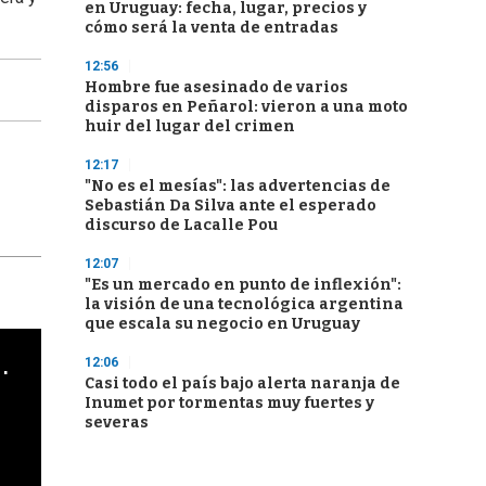
en Uruguay: fecha, lugar, precios y
cómo será la venta de entradas
12:56
Hombre fue asesinado de varios
disparos en Peñarol: vieron a una moto
huir del lugar del crimen
12:17
"No es el mesías": las advertencias de
Sebastián Da Silva ante el esperado
discurso de Lacalle Pou
12:07
"Es un mercado en punto de inflexión":
la visión de una tecnológica argentina
que escala su negocio en Uruguay
cha argentino en "Subrayado"
12:06
Casi todo el país bajo alerta naranja de
Inumet por tormentas muy fuertes y
severas