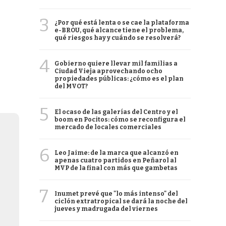
3
¿Por qué está lenta o se cae la plataforma
e-BROU, qué alcance tiene el problema,
qué riesgos hay y cuándo se resolverá?
4
Gobierno quiere llevar mil familias a
Ciudad Vieja aprovechando ocho
propiedades públicas: ¿cómo es el plan
del MVOT?
5
El ocaso de las galerías del Centro y el
boom en Pocitos: cómo se reconfigura el
mercado de locales comerciales
6
Leo Jaime: de la marca que alcanzó en
apenas cuatro partidos en Peñarol al
MVP de la final con más que gambetas
7
Inumet prevé que "lo más intenso" del
ciclón extratropical se dará la noche del
jueves y madrugada del viernes