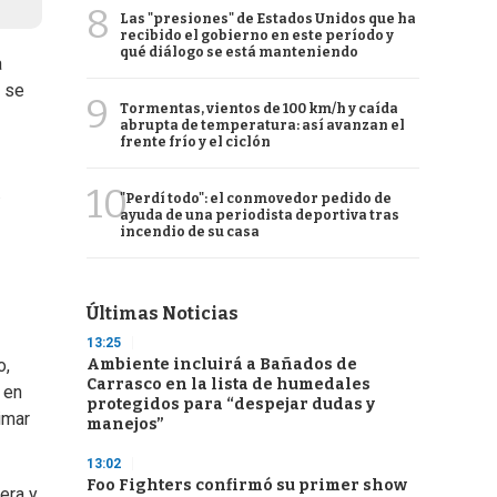
8
Las "presiones" de Estados Unidos que ha
recibido el gobierno en este período y
qué diálogo se está manteniendo
a
o se
9
Tormentas, vientos de 100 km/h y caída
abrupta de temperatura: así avanzan el
frente frío y el ciclón
10
.
"Perdí todo": el conmovedor pedido de
ayuda de una periodista deportiva tras
incendio de su casa
Últimas Noticias
13:25
Ambiente incluirá a Bañados de
o,
Carrasco en la lista de humedales
 en
protegidos para “despejar dudas y
imar
manejos”
13:02
Foo Fighters confirmó su primer show
era y