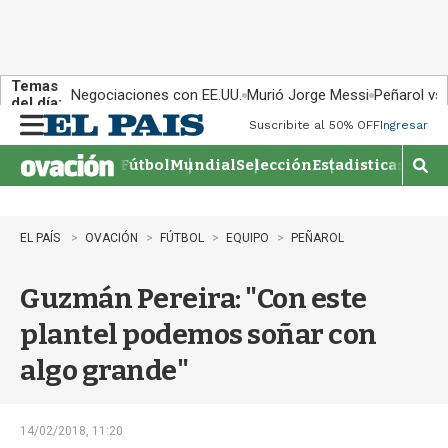
Temas
Negociaciones con EE.UU.
Murió Jorge Messi
Peñarol vs
del día:
Suscribite al 50% OFF
Ingresar
M
e
Fútbol
Mundial
Selección
Estadisticas
Agen
n
M
u
o
s
t
EL PAÍS
OVACIÓN
FÚTBOL
EQUIPO
PEÑAROL
r
a
Guzmán Pereira: "Con este
r
b
plantel podemos soñar con
�
s
algo grande"
q
u
e
d
14/02/2018, 11:20