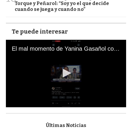
Torque y Peñarol: “Soy yo el que decide
cuando se juega y cuando no”
Te puede interesar
El mal momento de Yanina Gasañol con un hincha argentino en "Subrayado"
0
s
e
c
Últimas Noticias
o