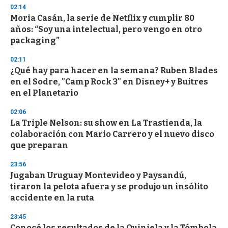
n
02:14
d
Moria Casán, la serie de Netflix y cumplir 80
s
o
años: “Soy una intelectual, pero vengo en otro
f
packaging”
3
3
s
02:11
e
¿Qué hay para hacer en la semana? Ruben Blades
c
en el Sodre, "Camp Rock 3" en Disney+ y Buitres
o
n
en el Planetario
d
s
02:06
La Triple Nelson: su show en La Trastienda, la
colaboración con Mario Carrero y el nuevo disco
que preparan
23:56
Jugaban Uruguay Montevideo y Paysandú,
tiraron la pelota afuera y se produjo un insólito
accidente en la ruta
23:45
Conocé los resultados de la Quiniela y la Tómbola