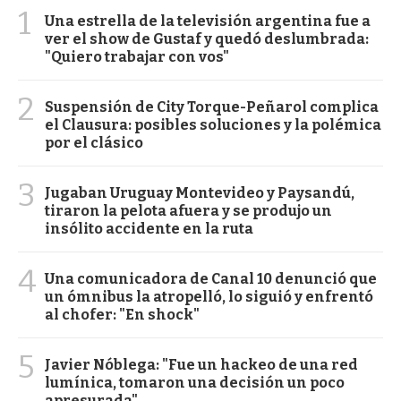
1
Una estrella de la televisión argentina fue a
ver el show de Gustaf y quedó deslumbrada:
"Quiero trabajar con vos"
2
Suspensión de City Torque-Peñarol complica
el Clausura: posibles soluciones y la polémica
por el clásico
3
Jugaban Uruguay Montevideo y Paysandú,
tiraron la pelota afuera y se produjo un
insólito accidente en la ruta
4
Una comunicadora de Canal 10 denunció que
un ómnibus la atropelló, lo siguió y enfrentó
al chofer: "En shock"
5
Javier Nóblega: "Fue un hackeo de una red
lumínica, tomaron una decisión un poco
apresurada"