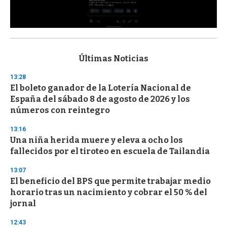
0
s
e
c
Últimas Noticias
o
n
13:28
d
El boleto ganador de la Lotería Nacional de
s
o
España del sábado 8 de agosto de 2026 y los
f
números con reintegro
3
3
s
13:16
e
Una niña herida muere y eleva a ocho los
c
fallecidos por el tiroteo en escuela de Tailandia
o
n
d
13:07
s
El beneficio del BPS que permite trabajar medio
horario tras un nacimiento y cobrar el 50 % del
jornal
12:43