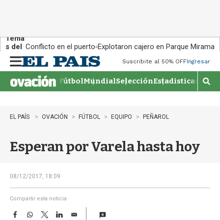
Tema
s del
Conflicto en el puerto
Explotaron cajero en Parque Miramar
día:
Suscribite al 50% OFF
Ingresar
M
e
Fútbol
Mundial
Selección
Estadisticas
Agen
n
M
u
o
s
t
EL PAÍS
OVACIÓN
FÚTBOL
EQUIPO
PEÑAROL
r
a
Esperan por Varela hasta hoy
r
b
�
s
08/12/2017, 18:09
q
u
Compartir esta noticia
e
F
W
T
L
E
d