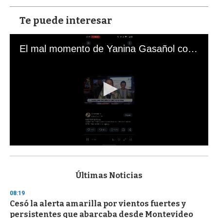
Te puede interesar
El mal momento de Yanina Gasañol con un hincha argentino en "Subrayado"
0
s
e
c
Últimas Noticias
o
n
08:19
d
Cesó la alerta amarilla por vientos fuertes y
s
o
persistentes que abarcaba desde Montevideo