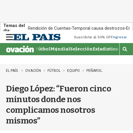
Temas del
Rendición de Cuentas
Temporal causa destrozos
En 
día:
Suscribite al 50% OFF
Ingresar
M
e
Fútbol
Mundial
Selección
Estadisticas
Agen
n
M
u
o
s
t
EL PAÍS
OVACIÓN
FÚTBOL
EQUIPO
PEÑAROL
r
a
Diego López: “Fueron cinco
r
b
minutos donde nos
�
s
complicamos nosotros
q
u
mismos”
e
d