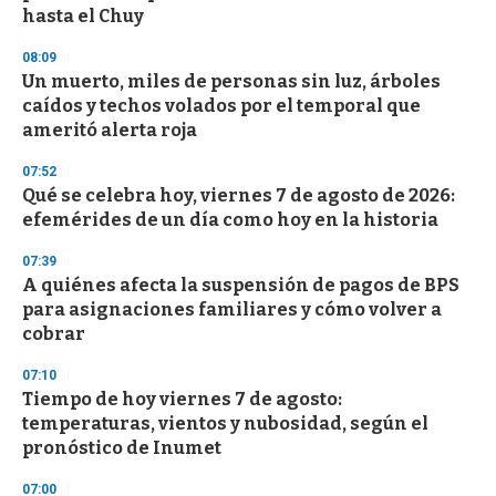
f
hasta el Chuy
3
3
s
08:09
e
Un muerto, miles de personas sin luz, árboles
c
caídos y techos volados por el temporal que
o
n
ameritó alerta roja
d
s
07:52
Qué se celebra hoy, viernes 7 de agosto de 2026:
efemérides de un día como hoy en la historia
07:39
A quiénes afecta la suspensión de pagos de BPS
para asignaciones familiares y cómo volver a
cobrar
07:10
Tiempo de hoy viernes 7 de agosto:
temperaturas, vientos y nubosidad, según el
pronóstico de Inumet
07:00