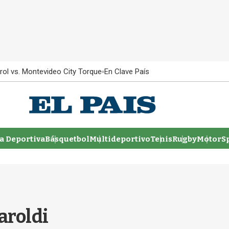
rol vs. Montevideo City Torque
En Clave País
 Deportiva
Básquetbol
Multideportivo
Tenis
Rugby
MotorSp
aroldi