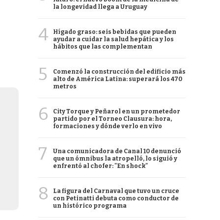
la longevidad llega a Uruguay
4
Hígado graso: seis bebidas que pueden
ayudar a cuidar la salud hepática y los
hábitos que las complementan
5
Comenzó la construcción del edificio más
alto de América Latina: superará los 470
metros
6
City Torque y Peñarol en un prometedor
partido por el Torneo Clausura: hora,
formaciones y dónde verlo en vivo
7
Una comunicadora de Canal 10 denunció
que un ómnibus la atropelló, lo siguió y
enfrentó al chofer: "En shock"
8
La figura del Carnaval que tuvo un cruce
con Petinatti debuta como conductor de
un histórico programa