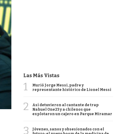
Las Más Vistas
1
Murió Jorge Messi, padre y
representante histórico de Lionel Messi
2
Así detuvieron al cantante de trap
Nahuel One23 y a chilenos que
explotaron un cajero en Parque Miramar
3
Jóvenes, sanos y obsesionados con el
futuro: el nuevo boom de la medicina de