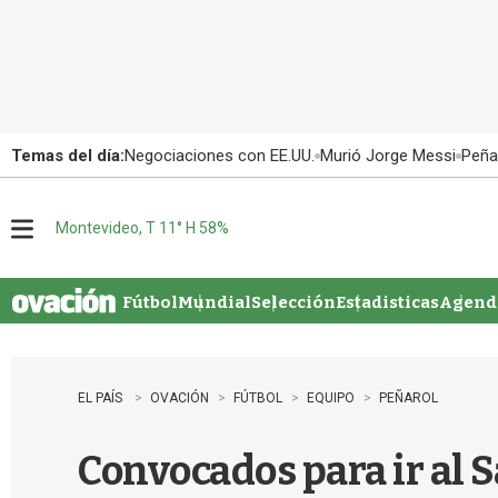
Temas del día:
Negociaciones con EE.UU.
Murió Jorge Messi
Peña
Montevideo, T 11° H 58%
M
e
n
u
Fútbol
Mundial
Selección
Estadisticas
Agenda
EL PAÍS
OVACIÓN
FÚTBOL
EQUIPO
PEÑAROL
Convocados para ir al S