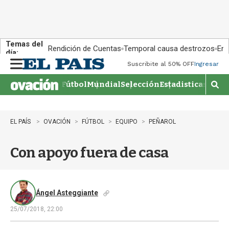
Temas del
Rendición de Cuentas
Temporal causa destrozos
En 
día:
Suscribite al 50% OFF
Ingresar
M
e
Fútbol
Mundial
Selección
Estadisticas
Agen
n
M
u
o
s
t
EL PAÍS
OVACIÓN
FÚTBOL
EQUIPO
PEÑAROL
r
a
Con apoyo fuera de casa
r
b
�
s
q
Ángel Asteggiante
u
25/07/2018, 22:00
e
d