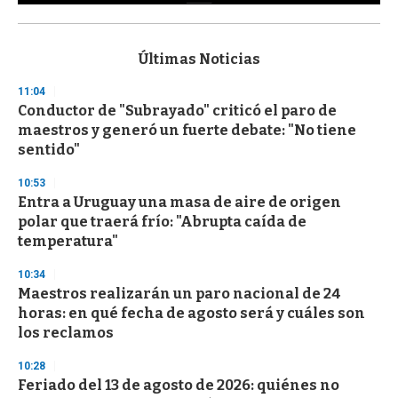
0
s
e
c
Últimas Noticias
o
n
11:04
d
Conductor de "Subrayado" criticó el paro de
s
o
maestros y generó un fuerte debate: "No tiene
f
sentido"
3
3
s
10:53
e
Entra a Uruguay una masa de aire de origen
c
polar que traerá frío: "Abrupta caída de
o
n
temperatura"
d
s
10:34
Maestros realizarán un paro nacional de 24
horas: en qué fecha de agosto será y cuáles son
los reclamos
10:28
Feriado del 13 de agosto de 2026: quiénes no