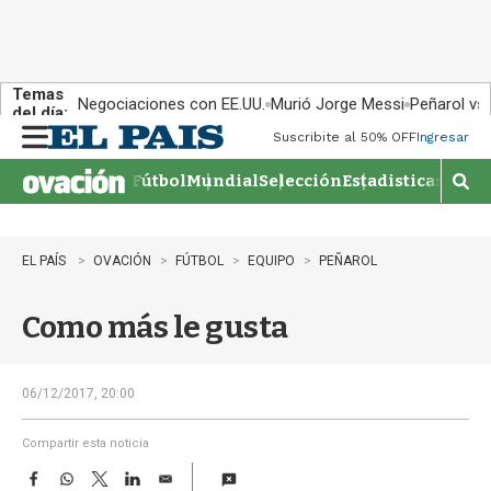
Temas
Negociaciones con EE.UU.
Murió Jorge Messi
Peñarol vs
del día:
Suscribite al 50% OFF
Ingresar
M
e
Fútbol
Mundial
Selección
Estadisticas
Agen
n
M
u
o
s
t
EL PAÍS
OVACIÓN
FÚTBOL
EQUIPO
PEÑAROL
r
a
Como más le gusta
r
b
�
s
06/12/2017, 20:00
q
u
Compartir esta noticia
e
F
W
T
L
E
d