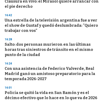
Clausura en vivo: el Mirasol quiere arrancar con
f
el pie derecho
3
3
s
16:42
e
Una estrella de la televisión argentina fue a ver
c
el show de Gustaf y quedó deslumbrada: "Quiero
o
n
trabajar con vos"
d
s
16:28
Salto: dos personas murieron en las últimas
horas tras siniestros de tránsito en el mismo
punto de la ciudad
16:24
Con una asistencia de Federico Valverde, Real
Madrid ganó un amistoso preparatorio para la
temporada 2026-2027
16:01
Policía se quitó la vida en San Ramón y es el
décimo efectivo que lo hace en lo que va de 2026