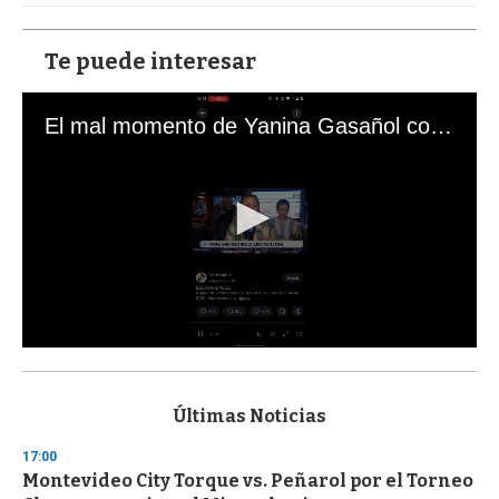
Te puede interesar
El mal momento de Yanina Gasañol con un hincha argentino en "Subrayado"
0
s
e
c
Últimas Noticias
o
n
17:00
d
Montevideo City Torque vs. Peñarol por el Torneo
s
o