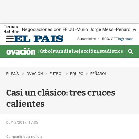
Temas
Negociaciones con EE.UU.
Murió Jorge Messi
Peñarol vs
del día:
Suscribite al 50% OFF
Ingresar
M
e
Fútbol
Mundial
Selección
Estadisticas
Agen
n
M
u
o
s
t
EL PAÍS
OVACIÓN
FÚTBOL
EQUIPO
PEÑAROL
r
a
Casi un clásico: tres cruces
r
b
calientes
�
s
q
u
05/12/2017, 17:35
e
d
Compartir esta noticia