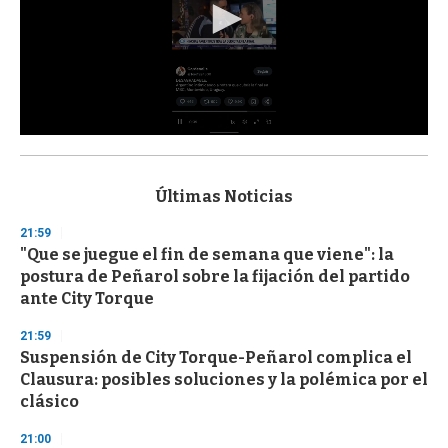
0
s
e
c
Últimas Noticias
o
n
21:59
d
"Que se juegue el fin de semana que viene": la
s
o
postura de Peñarol sobre la fijación del partido
f
ante City Torque
3
3
s
21:59
e
Suspensión de City Torque-Peñarol complica el
c
Clausura: posibles soluciones y la polémica por el
o
n
clásico
d
s
21:00