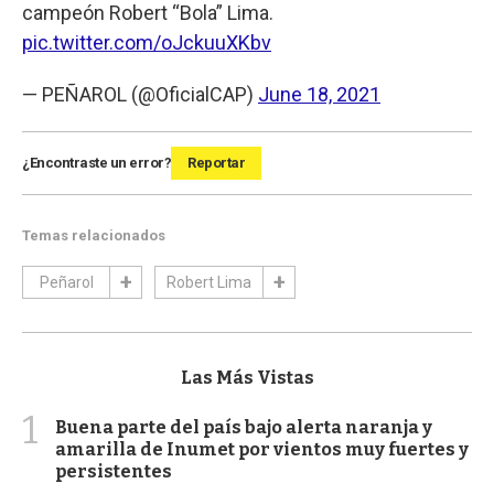
campeón Robert “Bola” Lima.
pic.twitter.com/oJckuuXKbv
— PEÑAROL (@OficialCAP)
June 18, 2021
¿Encontraste un error?
Reportar
Temas relacionados
Peñarol
Robert Lima
Las Más Vistas
1
Buena parte del país bajo alerta naranja y
amarilla de Inumet por vientos muy fuertes y
persistentes