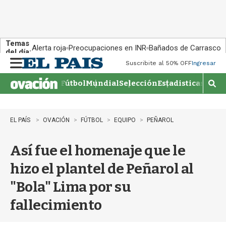
Temas
Alerta roja
Preocupaciones en INR
Bañados de Carrasco
del día:
Suscribite al 50% OFF
Ingresar
M
e
Fútbol
Mundial
Selección
Estadisticas
Agen
n
M
u
o
s
t
EL PAÍS
OVACIÓN
FÚTBOL
EQUIPO
PEÑAROL
r
a
Así fue el homenaje que le
r
b
hizo el plantel de Peñarol al
�
s
"Bola" Lima por su
q
u
fallecimiento
e
d