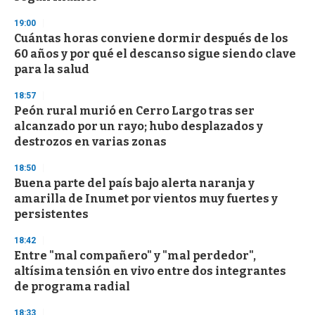
3
s
19:00
e
Cuántas horas conviene dormir después de los
c
60 años y por qué el descanso sigue siendo clave
o
n
para la salud
d
s
18:57
Peón rural murió en Cerro Largo tras ser
alcanzado por un rayo; hubo desplazados y
destrozos en varias zonas
18:50
Buena parte del país bajo alerta naranja y
amarilla de Inumet por vientos muy fuertes y
persistentes
18:42
Entre "mal compañero" y "mal perdedor",
altísima tensión en vivo entre dos integrantes
de programa radial
18:33