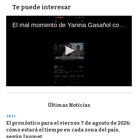
Te puede interesar
El mal momento de Yanina Gasañol con un hincha argentino en "Subrayado"
0
s
e
c
Últimas Noticias
o
n
19:11
d
El pronóstico para el viernes 7 de agosto de 2026:
s
o
cómo estará el tiempo en cada zona del país,
f
según Inumet
3