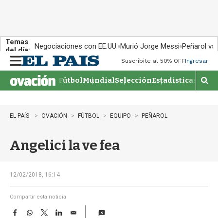
Temas
Negociaciones con EE.UU.
Murió Jorge Messi
Peñarol vs
del día:
Suscribite al 50% OFF
Ingresar
M
e
Fútbol
Mundial
Selección
Estadisticas
Agen
n
M
u
o
s
t
EL PAÍS
OVACIÓN
FÚTBOL
EQUIPO
PEÑAROL
r
a
Angelici la ve fea
r
b
�
s
12/02/2018, 16:14
q
u
Compartir esta noticia
e
F
W
T
L
E
d