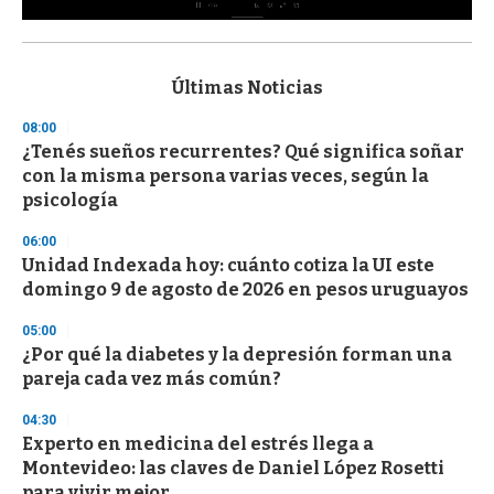
0
s
e
c
Últimas Noticias
o
n
08:00
d
¿Tenés sueños recurrentes? Qué significa soñar
s
o
con la misma persona varias veces, según la
f
psicología
3
3
s
06:00
e
Unidad Indexada hoy: cuánto cotiza la UI este
c
domingo 9 de agosto de 2026 en pesos uruguayos
o
n
d
05:00
s
¿Por qué la diabetes y la depresión forman una
pareja cada vez más común?
04:30
Experto en medicina del estrés llega a
Montevideo: las claves de Daniel López Rosetti
para vivir mejor