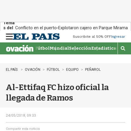
Tema
s del
Conflicto en el puerto
Explotaron cajero en Parque Miramar
día:
Suscribite al 50% OFF
Ingresar
M
e
Fútbol
Mundial
Selección
Estadisticas
Agen
n
M
u
o
s
t
EL PAÍS
OVACIÓN
FÚTBOL
EQUIPO
PEÑAROL
r
a
Al-Ettifaq FC hizo oficial la
r
b
llegada de Ramos
�
s
q
u
24/05/2018, 09:33
e
d
Compartir esta noticia