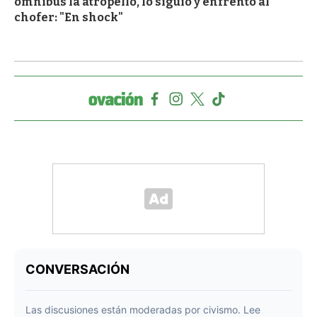
ómnibus la atropelló, lo siguió y enfrentó al
chofer: "En shock"