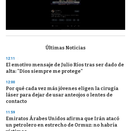
0
s
e
c
Últimas Noticias
o
n
12:11
d
El emotivo mensaje de Julio Ríos tras ser dado de
s
o
alta: "Dios siempre me protege"
f
3
12:00
3
s
Por qué cada vez más jóvenes eligen la cirugía
e
láser para dejar de usar anteojos o lentes de
c
contacto
o
n
d
11:59
s
Emiratos Árabes Unidos afirma que Irán atacó
un petrolero en estrecho de Ormuz: no habría