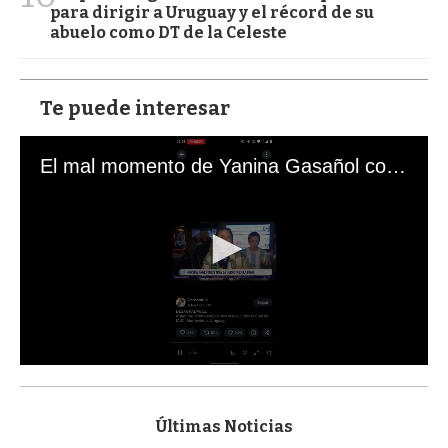
para dirigir a Uruguay y el récord de su
abuelo como DT de la Celeste
Te puede interesar
El mal momento de Yanina Gasañol con un hincha argentino en "Subrayado"
0
s
e
c
Últimas Noticias
o