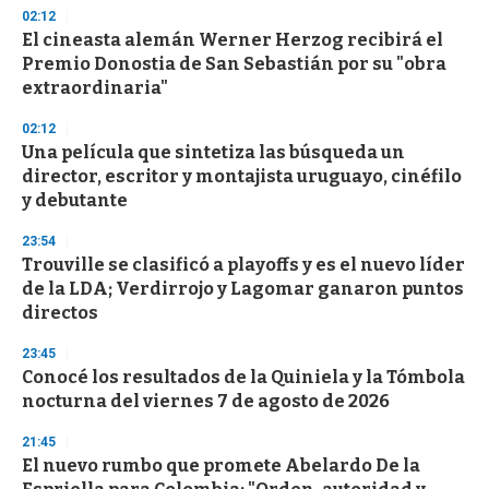
n
02:12
d
El cineasta alemán Werner Herzog recibirá el
s
o
Premio Donostia de San Sebastián por su "obra
f
extraordinaria"
3
3
s
02:12
e
Una película que sintetiza las búsqueda un
c
director, escritor y montajista uruguayo, cinéfilo
o
n
y debutante
d
s
23:54
Trouville se clasificó a playoffs y es el nuevo líder
de la LDA; Verdirrojo y Lagomar ganaron puntos
directos
23:45
Conocé los resultados de la Quiniela y la Tómbola
nocturna del viernes 7 de agosto de 2026
21:45
El nuevo rumbo que promete Abelardo De la