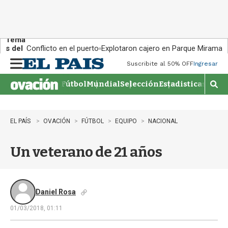
Tema
s del
Conflicto en el puerto
Explotaron cajero en Parque Miramar
día:
Suscribite al 50% OFF
Ingresar
M
e
Fútbol
Mundial
Selección
Estadisticas
Agen
n
M
u
o
s
t
EL PAÍS
OVACIÓN
FÚTBOL
EQUIPO
NACIONAL
r
a
Un veterano de 21 años
r
b
�
s
q
Daniel Rosa
u
01/03/2018, 01:11
e
d