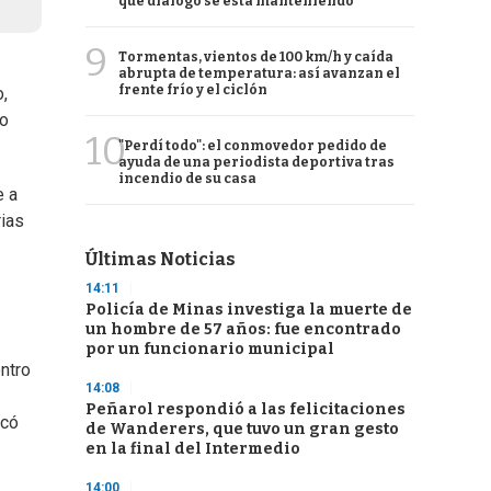
qué diálogo se está manteniendo
9
Tormentas, vientos de 100 km/h y caída
abrupta de temperatura: así avanzan el
frente frío y el ciclón
,
mo
10
"Perdí todo": el conmovedor pedido de
ayuda de una periodista deportiva tras
incendio de su casa
e a
rias
Últimas Noticias
14:11
Policía de Minas investiga la muerte de
un hombre de 57 años: fue encontrado
por un funcionario municipal
entro
14:08
Peñarol respondió a las felicitaciones
lcó
de Wanderers, que tuvo un gran gesto
en la final del Intermedio
14:00