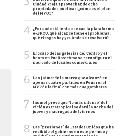
3
Ciudad Vieja aprovechando ocho
propiedades públicas: ¿cómo es el plan
del MVOT?
4
¿Por qué está lenta o se cae la plataforma
e-BROU, qué alcance tiene el problema,
qué riesgos hay y cuándo se resolverá?
5
El ocaso de las galerías del Centro y el
boom en Pocitos: cómo se reconfigura el
mercado de locales comerciales
6
Leo Jaime: de la marca que alcanzó en
apenas cuatro partidos en Peñarol al
MVP de la final con más que gambetas
7
Inumet prevé que "lo más intenso" del
ciclón extratropical se dará la noche del
jueves y madrugada del viernes
8
Las "presiones" de Estados Unidos que ha
recibido el gobierno en este período y