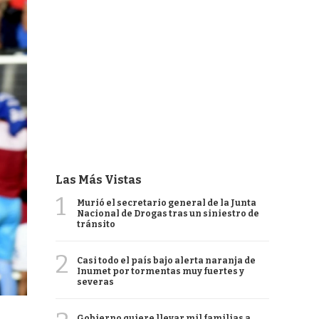
Las Más Vistas
1
Murió el secretario general de la Junta
Nacional de Drogas tras un siniestro de
tránsito
2
Casi todo el país bajo alerta naranja de
Inumet por tormentas muy fuertes y
severas
Gobierno quiere llevar mil familias a