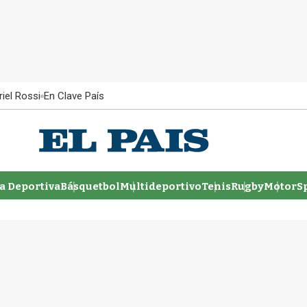
iel Rossi
En Clave País
 Deportiva
Básquetbol
Multideportivo
Tenis
Rugby
MotorSp