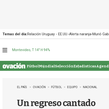
Temas del día:
Relación Uruguay - EE.UU.
Alerta naranja
Murió Gabr
Montevideo, T 14° H 94%
M
e
n
u
Fútbol
Mundial
Selección
Estadisticas
Agenda
EL PAÍS
OVACIÓN
FÚTBOL
EQUIPO
NACIONAL
Un regreso cantado