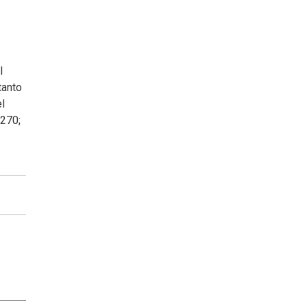
l
tanto
l
 270;