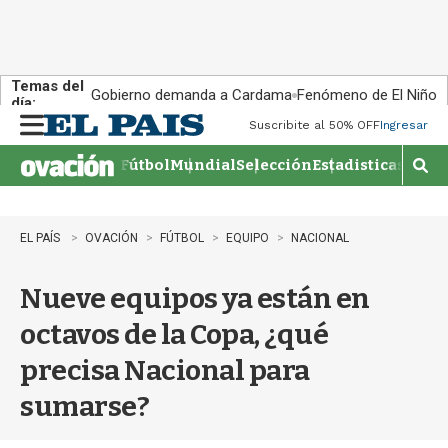
Temas del
Gobierno demanda a Cardama
Fenómeno de El Niño
día:
Suscribite al 50% OFF
Ingresar
M
e
Fútbol
Mundial
Selección
Estadisticas
Agen
n
M
u
o
s
t
EL PAÍS
OVACIÓN
FÚTBOL
EQUIPO
NACIONAL
r
a
Nueve equipos ya están en
r
b
octavos de la Copa, ¿qué
�
s
precisa Nacional para
q
u
sumarse?
e
d