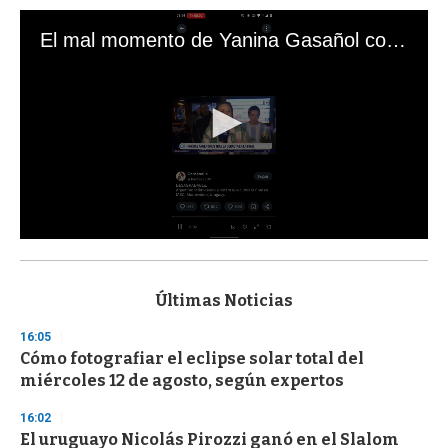
El mal momento de Yanina Gasañol con un hincha argentino en "Subrayado"
0
s
e
c
Últimas Noticias
o
n
16:05
d
Cómo fotografiar el eclipse solar total del
s
o
miércoles 12 de agosto, según expertos
f
3
16:02
3
s
El uruguayo Nicolás Pirozzi ganó en el Slalom