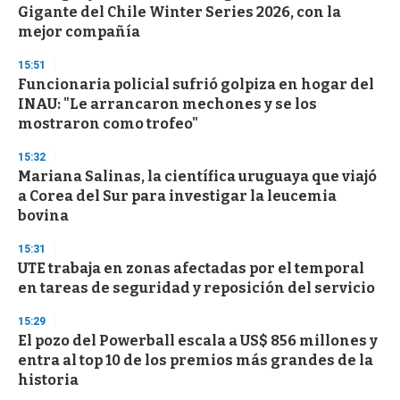
e
Gigante del Chile Winter Series 2026, con la
c
mejor compañía
o
n
d
15:51
s
Funcionaria policial sufrió golpiza en hogar del
INAU: "Le arrancaron mechones y se los
mostraron como trofeo"
15:32
Mariana Salinas, la científica uruguaya que viajó
a Corea del Sur para investigar la leucemia
bovina
15:31
UTE trabaja en zonas afectadas por el temporal
en tareas de seguridad y reposición del servicio
15:29
El pozo del Powerball escala a US$ 856 millones y
entra al top 10 de los premios más grandes de la
historia