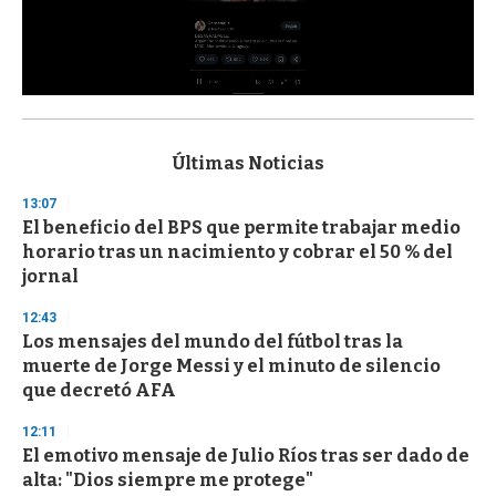
0
s
e
c
Últimas Noticias
o
n
13:07
d
El beneficio del BPS que permite trabajar medio
s
o
horario tras un nacimiento y cobrar el 50 % del
f
jornal
3
3
s
12:43
e
Los mensajes del mundo del fútbol tras la
c
muerte de Jorge Messi y el minuto de silencio
o
n
que decretó AFA
d
s
12:11
El emotivo mensaje de Julio Ríos tras ser dado de
alta: "Dios siempre me protege"