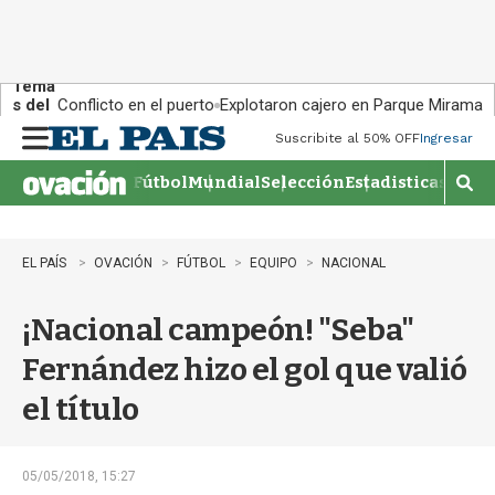
Tema
s del
Conflicto en el puerto
Explotaron cajero en Parque Miramar
día:
Suscribite al 50% OFF
Ingresar
M
e
Fútbol
Mundial
Selección
Estadisticas
Agen
n
M
u
o
s
t
EL PAÍS
OVACIÓN
FÚTBOL
EQUIPO
NACIONAL
r
a
¡Nacional campeón! "Seba"
r
b
Fernández hizo el gol que valió
�
s
el título
q
u
e
d
05/05/2018, 15:27