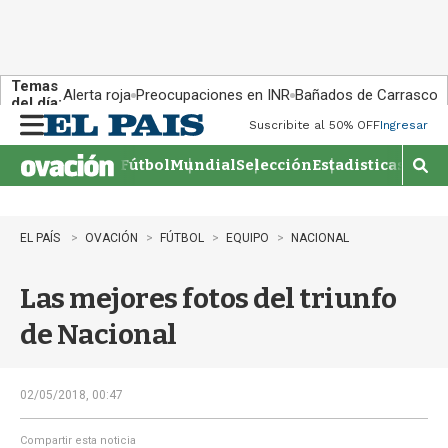
Temas
Alerta roja
Preocupaciones en INR
Bañados de Carrasco
del día:
Suscribite al 50% OFF
Ingresar
M
e
Fútbol
Mundial
Selección
Estadisticas
Agen
n
M
u
o
s
t
EL PAÍS
OVACIÓN
FÚTBOL
EQUIPO
NACIONAL
r
a
Las mejores fotos del triunfo
r
b
de Nacional
�
s
q
u
02/05/2018, 00:47
e
d
Compartir esta noticia