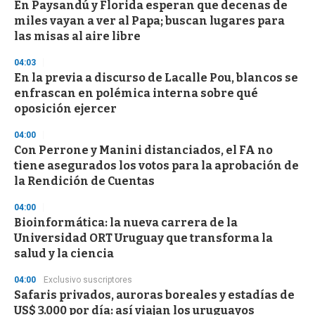
d
En Paysandú y Florida esperan que decenas de
s
miles vayan a ver al Papa; buscan lugares para
las misas al aire libre
04:03
En la previa a discurso de Lacalle Pou, blancos se
enfrascan en polémica interna sobre qué
oposición ejercer
04:00
Con Perrone y Manini distanciados, el FA no
tiene asegurados los votos para la aprobación de
la Rendición de Cuentas
04:00
Bioinformática: la nueva carrera de la
Universidad ORT Uruguay que transforma la
salud y la ciencia
04:00
Exclusivo suscriptores
Safaris privados, auroras boreales y estadías de
US$ 3.000 por día: así viajan los uruguayos