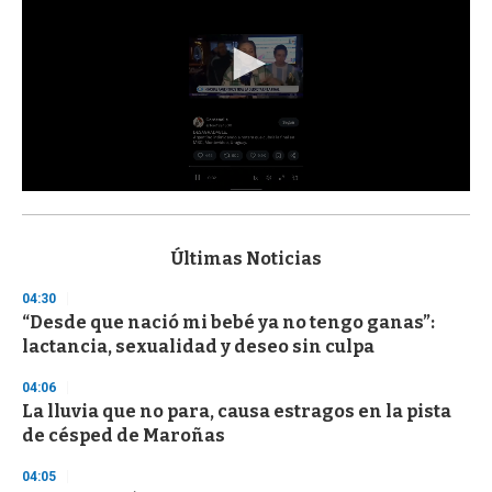
0
s
e
c
Últimas Noticias
o
n
04:30
d
“Desde que nació mi bebé ya no tengo ganas”:
s
o
lactancia, sexualidad y deseo sin culpa
f
3
04:06
3
s
La lluvia que no para, causa estragos en la pista
e
de césped de Maroñas
c
o
04:05
n