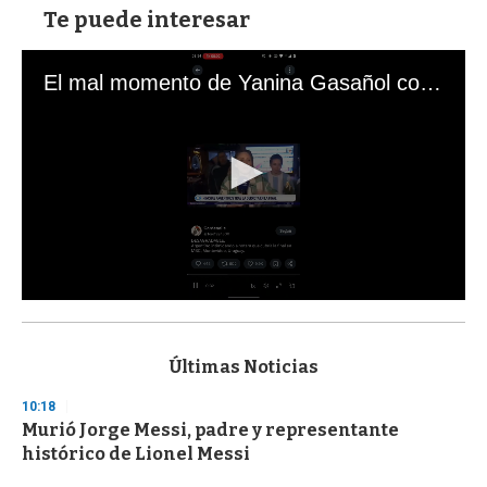
Te puede interesar
El mal momento de Yanina Gasañol con un hincha argentino en "Subrayado"
0
s
e
c
Últimas Noticias
o
n
10:18
d
Murió Jorge Messi, padre y representante
s
o
histórico de Lionel Messi
f
3