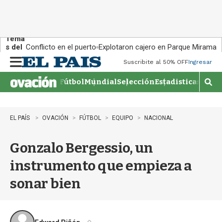
Tema
s del
Conflicto en el puerto
Explotaron cajero en Parque Miramar
día:
Suscribite al 50% OFF
Ingresar
M
e
Fútbol
Mundial
Selección
Estadisticas
Agen
n
M
u
o
s
t
EL PAÍS
OVACIÓN
FÚTBOL
EQUIPO
NACIONAL
r
a
Gonzalo Bergessio, un
r
b
instrumento que empieza a
�
s
sonar bien
q
u
e
d