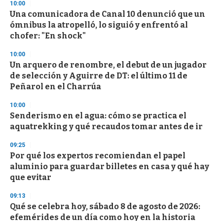
10:00
3
s
Una comunicadora de Canal 10 denunció que un
e
ómnibus la atropelló, lo siguió y enfrentó al
c
chofer: "En shock"
o
n
d
10:00
s
Un arquero de renombre, el debut de un jugador
de selección y Aguirre de DT: el último 11 de
Peñarol en el Charrúa
10:00
Senderismo en el agua: cómo se practica el
aquatrekking y qué recaudos tomar antes de ir
09:25
Por qué los expertos recomiendan el papel
aluminio para guardar billetes en casa y qué hay
que evitar
09:13
Qué se celebra hoy, sábado 8 de agosto de 2026:
efemérides de un día como hoy en la historia