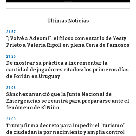
0
s
e
c
Últimas Noticias
o
n
21:57
d
"¡Volvé a Adeom!": el filoso comentario de Yesty
s
o
Prieto a Valeria Ripoll en plena Cena de Famosos
f
3
21:26
3
s
De mostrar su práctica a incrementar la
e
cantidad de jugadores citados: los primeros días
c
de Forlán en Uruguay
o
n
d
21:08
s
Sánchez anunció que la Junta Nacional de
Emergencias se reunirá para prepararse ante el
fenómeno de El Niño
21:00
Trump firma decreto para impedir el "turismo"
de ciudadanía por nacimiento y amplía control