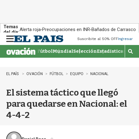
Temas
Alerta roja
Preocupaciones en INR
Bañados de Carrasco
del día:
Suscribite al 50% OFF
Ingresar
M
e
Fútbol
Mundial
Selección
Estadisticas
Agen
n
M
u
o
s
t
EL PAÍS
OVACIÓN
FÚTBOL
EQUIPO
NACIONAL
r
a
El sistema táctico que llegó
r
b
para quedarse en Nacional: el
�
s
4-4-2
q
u
e
d